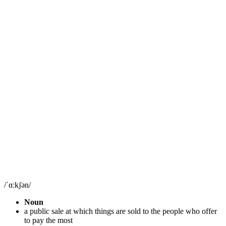
/ˈɑːkʃən/
Noun
a public sale at which things are sold to the people who offer
to pay the most