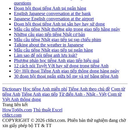
questions
Đoạn hội thoại tiếng Anh tại ngân hàng
English Japanese conversation at the bank
Japanese English conversation at the airport
Đoạn hội thoại tiếng Anh tại sân bay hay sử dụng
Mẫu câu tiếng Nhật thường gặp trong giao tiếp hằng ngày
Những câu giao tiếp tiếng Nhật cơ bản
Mẫu câu tiếng Nhật giao tiếp tại rạp chiếu phim
Talking about the weather in Japanese
Mẫu câu tiếng Nhật giao tiếp tại ngân hàng
Làm sao để nói tiếng anh lưu loát?
Phương pháp học tiếng Anh giao tiếp hiệu quả
12 cách nói Tuyệt Vời hay sử dụng trong tiếng Anh
50+ Hội thoại Tiếng Anh giao tiếp thông dụng hàng ngày
30 đoạn hội thoại ngắn giữa bố mẹ và trẻ bằng tiếng Anh
Dictionary
Học tiếng Anh miễn phí
Tiếng Anh theo chủ đề
Cụm từ
tiếng Anh
Tiếng Anh giao tiếp
Từ điển Anh - Nhật - Việt
Cụm từ
Việt Anh thông dụng
Trang liên kết
HowTo60s.com
Thủ thuật Excel
cfdict.com
COPYRIGHT © 2026 cfdict.com. Phiên bản thử nghiệm đang chờ
xin giấy phép bộ TT & TT