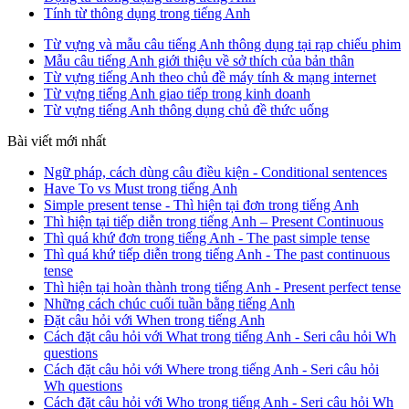
Tính từ thông dụng trong tiếng Anh
Từ vựng và mẫu câu tiếng Anh thông dụng tại rạp chiếu phim
Mẫu câu tiếng Anh giới thiệu về sở thích của bản thân
Từ vựng tiếng Anh theo chủ đề máy tính & mạng internet
Từ vựng tiếng Anh giao tiếp trong kinh doanh
Từ vựng tiếng Anh thông dụng chủ đề thức uống
Bài viết mới nhất
Ngữ pháp, cách dùng câu điều kiện - Conditional sentences
Have To vs Must trong tiếng Anh
Simple present tense - Thì hiện tại đơn trong tiếng Anh
Thì hiện tại tiếp diễn trong tiếng Anh – Present Continuous
Thì quá khứ đơn trong tiếng Anh - The past simple tense
Thì quá khứ tiếp diễn trong tiếng Anh - The past continuous
tense
Thì hiện tại hoàn thành trong tiếng Anh - Present perfect tense
Những cách chúc cuối tuần bằng tiếng Anh
Đặt câu hỏi với When trong tiếng Anh
Cách đặt câu hỏi với What trong tiếng Anh - Seri câu hỏi Wh
questions
Cách đặt câu hỏi với Where trong tiếng Anh - Seri câu hỏi
Wh questions
Cách đặt câu hỏi với Who trong tiếng Anh - Seri câu hỏi Wh