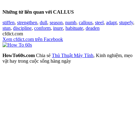
Những từ liên quan với CALLUS
stiffen
,
strengthen
,
dull
,
season
,
numb
,
callous
,
steel
,
adapt
,
stupefy
,
stun
,
discipline
,
conform
,
inure
,
habituate
,
deaden
cfdict.com
Xem cfdict.com trên Facebook
HowTo60s.com
Chia sẻ
Thủ Thuật Máy Tính
, Kinh nghiệm, mẹo
vặt hay trong cuộc sống hàng ngày