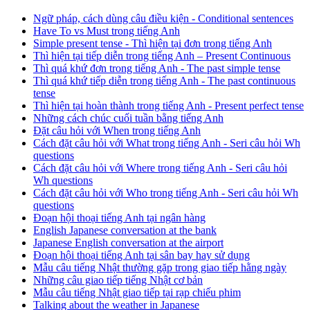
Ngữ pháp, cách dùng câu điều kiện - Conditional sentences
Have To vs Must trong tiếng Anh
Simple present tense - Thì hiện tại đơn trong tiếng Anh
Thì hiện tại tiếp diễn trong tiếng Anh – Present Continuous
Thì quá khứ đơn trong tiếng Anh - The past simple tense
Thì quá khứ tiếp diễn trong tiếng Anh - The past continuous
tense
Thì hiện tại hoàn thành trong tiếng Anh - Present perfect tense
Những cách chúc cuối tuần bằng tiếng Anh
Đặt câu hỏi với When trong tiếng Anh
Cách đặt câu hỏi với What trong tiếng Anh - Seri câu hỏi Wh
questions
Cách đặt câu hỏi với Where trong tiếng Anh - Seri câu hỏi
Wh questions
Cách đặt câu hỏi với Who trong tiếng Anh - Seri câu hỏi Wh
questions
Đoạn hội thoại tiếng Anh tại ngân hàng
English Japanese conversation at the bank
Japanese English conversation at the airport
Đoạn hội thoại tiếng Anh tại sân bay hay sử dụng
Mẫu câu tiếng Nhật thường gặp trong giao tiếp hằng ngày
Những câu giao tiếp tiếng Nhật cơ bản
Mẫu câu tiếng Nhật giao tiếp tại rạp chiếu phim
Talking about the weather in Japanese