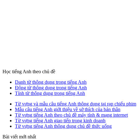
Học tiếng Anh theo chủ đề
Danh từ thông dụng trong tiếng Anh
Động từ thông dụng trong tiếng Anh
Tính từ thông dụng trong tiếng Anh
Từ vựng và mẫu câu tiếng Anh thông dụng tại rạp chiếu phim
Mẫu câu tiếng Anh giới thiệu về sở thích của bản thân
Từ vựng tiếng Anh theo chủ đề máy tính & mạng internet
Từ vựng tiếng Anh giao tiếp trong kinh doanh
Từ vựng tiếng Anh thông dụng chủ đề thức uống
Bài viết mới nhất