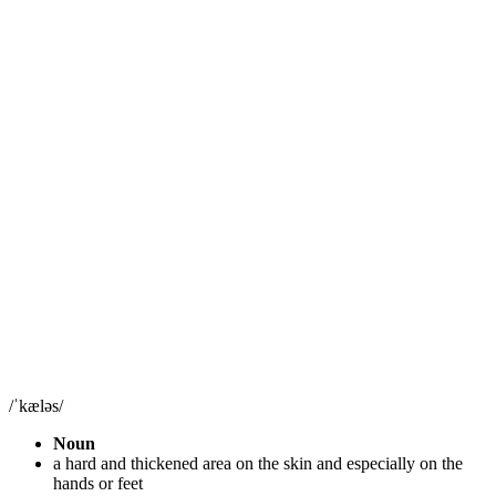
/ˈkæləs/
Noun
a hard and thickened area on the skin and especially on the
hands or feet