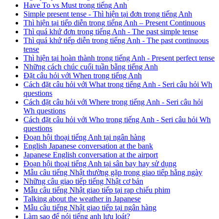
Have To vs Must trong tiếng Anh
Simple present tense - Thì hiện tại đơn trong tiếng Anh
Thì hiện tại tiếp diễn trong tiếng Anh – Present Continuous
Thì quá khứ đơn trong tiếng Anh - The past simple tense
Thì quá khứ tiếp diễn trong tiếng Anh - The past continuous
tense
Thì hiện tại hoàn thành trong tiếng Anh - Present perfect tense
Những cách chúc cuối tuần bằng tiếng Anh
Đặt câu hỏi với When trong tiếng Anh
Cách đặt câu hỏi với What trong tiếng Anh - Seri câu hỏi Wh
questions
Cách đặt câu hỏi với Where trong tiếng Anh - Seri câu hỏi
Wh questions
Cách đặt câu hỏi với Who trong tiếng Anh - Seri câu hỏi Wh
questions
Đoạn hội thoại tiếng Anh tại ngân hàng
English Japanese conversation at the bank
Japanese English conversation at the airport
Đoạn hội thoại tiếng Anh tại sân bay hay sử dụng
Mẫu câu tiếng Nhật thường gặp trong giao tiếp hằng ngày
Những câu giao tiếp tiếng Nhật cơ bản
Mẫu câu tiếng Nhật giao tiếp tại rạp chiếu phim
Talking about the weather in Japanese
Mẫu câu tiếng Nhật giao tiếp tại ngân hàng
Làm sao để nói tiếng anh lưu loát?