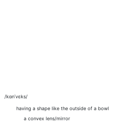
/kɑnˈvɛks/
having a shape like the outside of a bowl
a convex lens/mirror