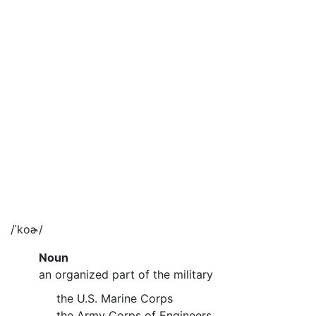
/ˈkoɚ/
Noun
an organized part of the military
the U.S. Marine Corps
the Army Corps of Engineers