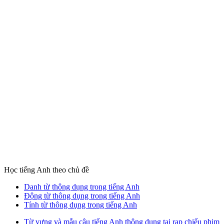
Học tiếng Anh theo chủ đề
Danh từ thông dụng trong tiếng Anh
Động từ thông dụng trong tiếng Anh
Tính từ thông dụng trong tiếng Anh
Từ vựng và mẫu câu tiếng Anh thông dụng tại rạp chiếu phim