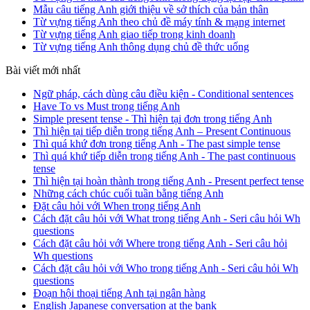
Mẫu câu tiếng Anh giới thiệu về sở thích của bản thân
Từ vựng tiếng Anh theo chủ đề máy tính & mạng internet
Từ vựng tiếng Anh giao tiếp trong kinh doanh
Từ vựng tiếng Anh thông dụng chủ đề thức uống
Bài viết mới nhất
Ngữ pháp, cách dùng câu điều kiện - Conditional sentences
Have To vs Must trong tiếng Anh
Simple present tense - Thì hiện tại đơn trong tiếng Anh
Thì hiện tại tiếp diễn trong tiếng Anh – Present Continuous
Thì quá khứ đơn trong tiếng Anh - The past simple tense
Thì quá khứ tiếp diễn trong tiếng Anh - The past continuous
tense
Thì hiện tại hoàn thành trong tiếng Anh - Present perfect tense
Những cách chúc cuối tuần bằng tiếng Anh
Đặt câu hỏi với When trong tiếng Anh
Cách đặt câu hỏi với What trong tiếng Anh - Seri câu hỏi Wh
questions
Cách đặt câu hỏi với Where trong tiếng Anh - Seri câu hỏi
Wh questions
Cách đặt câu hỏi với Who trong tiếng Anh - Seri câu hỏi Wh
questions
Đoạn hội thoại tiếng Anh tại ngân hàng
English Japanese conversation at the bank