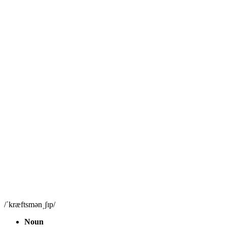
/ˈkræftsmənˌʃɪp/
Noun