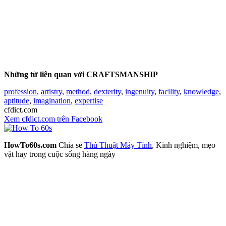
Những từ liên quan với CRAFTSMANSHIP
profession
,
artistry
,
method
,
dexterity
,
ingenuity
,
facility
,
knowledge
,
aptitude
,
imagination
,
expertise
cfdict.com
Xem cfdict.com trên Facebook
HowTo60s.com
Chia sẻ
Thủ Thuật Máy Tính
, Kinh nghiệm, mẹo
vặt hay trong cuộc sống hàng ngày