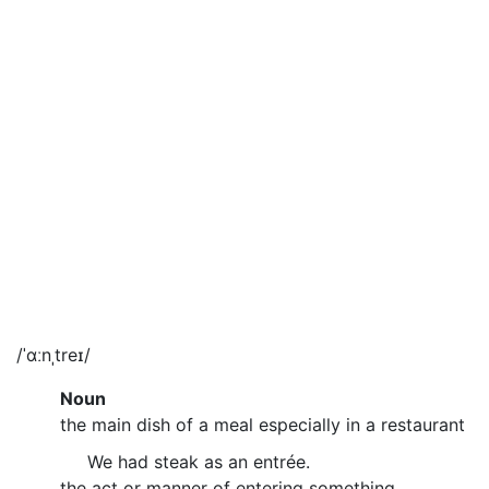
/ˈɑːnˌtreɪ/
Noun
the main dish of a meal especially in a restaurant
We had steak as an entrée.
the act or manner of entering something