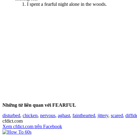
I spent a fearful night alone in the woods.
Những từ liên quan với FEARFUL
disturbed
,
chicken
,
nervous
,
aghast
,
fainthearted
,
jittery
,
scared
,
diffid
cfdict.com
Xem cfdict.com trên Facebook