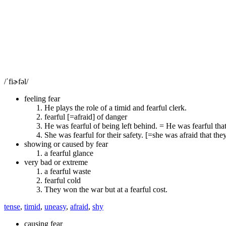
/ˈfiɚfəl/
feeling fear
He plays the role of a timid and fearful clerk.
fearful [=afraid] of danger
He was fearful of being left behind. = He was fearful tha
She was fearful for their safety. [=she was afraid that the
showing or caused by fear
a fearful glance
very bad or extreme
a fearful waste
fearful cold
They won the war but at a fearful cost.
tense
,
timid
,
uneasy
,
afraid
,
shy
causing fear