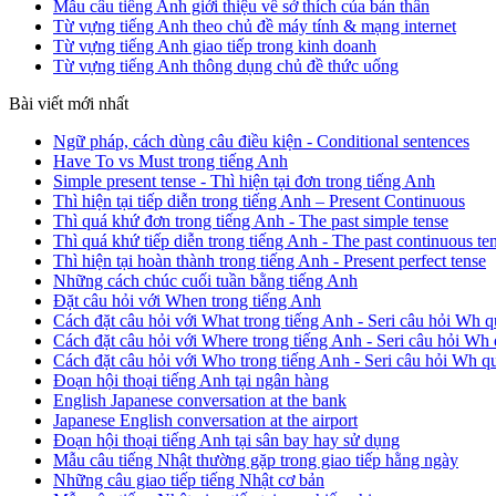
Mẫu câu tiếng Anh giới thiệu về sở thích của bản thân
Từ vựng tiếng Anh theo chủ đề máy tính & mạng internet
Từ vựng tiếng Anh giao tiếp trong kinh doanh
Từ vựng tiếng Anh thông dụng chủ đề thức uống
Bài viết mới nhất
Ngữ pháp, cách dùng câu điều kiện - Conditional sentences
Have To vs Must trong tiếng Anh
Simple present tense - Thì hiện tại đơn trong tiếng Anh
Thì hiện tại tiếp diễn trong tiếng Anh – Present Continuous
Thì quá khứ đơn trong tiếng Anh - The past simple tense
Thì quá khứ tiếp diễn trong tiếng Anh - The past continuous te
Thì hiện tại hoàn thành trong tiếng Anh - Present perfect tense
Những cách chúc cuối tuần bằng tiếng Anh
Đặt câu hỏi với When trong tiếng Anh
Cách đặt câu hỏi với What trong tiếng Anh - Seri câu hỏi Wh q
Cách đặt câu hỏi với Where trong tiếng Anh - Seri câu hỏi Wh 
Cách đặt câu hỏi với Who trong tiếng Anh - Seri câu hỏi Wh q
Đoạn hội thoại tiếng Anh tại ngân hàng
English Japanese conversation at the bank
Japanese English conversation at the airport
Đoạn hội thoại tiếng Anh tại sân bay hay sử dụng
Mẫu câu tiếng Nhật thường gặp trong giao tiếp hằng ngày
Những câu giao tiếp tiếng Nhật cơ bản