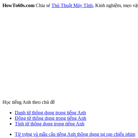
HowTo60s.com
Chia sẻ
Thủ Thuật Máy Tính
, Kinh nghiệm, mẹo vặ
Học tiếng Anh theo chủ đề
Danh từ thông dụng trong tiếng Anh
Động từ thông dụng trong tiếng Anh
Tính từ thông dụng trong tiếng Anh
Từ vựng và mẫu câu tiếng Anh thông dụng tại rạp chiếu phim