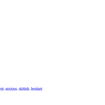
ent
,
anxious
,
skittish
,
hesitant