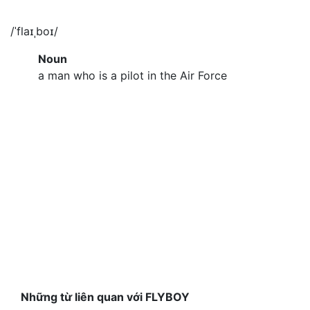
/ˈflaɪˌboɪ/
Noun
a man who is a pilot in the Air Force
Những từ liên quan với FLYBOY