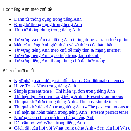
Học tiếng Anh theo chủ đề
Danh từ thông dụng trong tiếng Anh
Động từ thông dụng trong tiếng Anh
Tính từ thông dụng trong tiếng Anh
Từ vựng và mẫu câu tiếng Anh thông dụng tại rạp chiếu phim
Mẫu câu tiếng Anh giới thiệu về sở thích của bản thân
Từ vựng tiếng Anh theo chủ đề máy tính & mạng internet
Từ vựng tiếng Anh giao tiếp trong kinh doanh
Từ vựng tiếng Anh thông dụng chủ đề thức uống
Bài viết mới nhất
Ngữ pháp, cách dùng câu điều kiện - Conditional sentences
Have To vs Must trong tiếng Anh
Simple present tense - Thì hiện tại đơn trong tiếng Anh
Thì hiện tại tiếp diễn trong tiếng Anh – Present Continuous
Thì quá khứ đơn trong tiếng Anh - The past simple tense
Thì quá khứ tiếp diễn trong tiếng Anh - The past continuous te
Thì hiện tại hoàn thành trong tiếng Anh - Present perfect tense
Những cách chúc cuối tuần bằng tiếng Anh
Đặt câu hỏi với When trong tiếng Anh
Cách đặt câu hỏi với What trong tiếng Anh - Seri câu hỏi Wh q