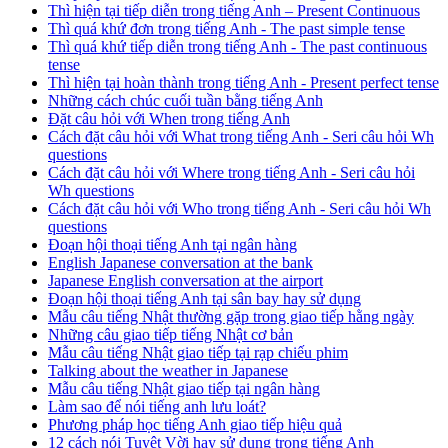
Thì hiện tại tiếp diễn trong tiếng Anh – Present Continuous
Thì quá khứ đơn trong tiếng Anh - The past simple tense
Thì quá khứ tiếp diễn trong tiếng Anh - The past continuous
tense
Thì hiện tại hoàn thành trong tiếng Anh - Present perfect tense
Những cách chúc cuối tuần bằng tiếng Anh
Đặt câu hỏi với When trong tiếng Anh
Cách đặt câu hỏi với What trong tiếng Anh - Seri câu hỏi Wh
questions
Cách đặt câu hỏi với Where trong tiếng Anh - Seri câu hỏi
Wh questions
Cách đặt câu hỏi với Who trong tiếng Anh - Seri câu hỏi Wh
questions
Đoạn hội thoại tiếng Anh tại ngân hàng
English Japanese conversation at the bank
Japanese English conversation at the airport
Đoạn hội thoại tiếng Anh tại sân bay hay sử dụng
Mẫu câu tiếng Nhật thường gặp trong giao tiếp hằng ngày
Những câu giao tiếp tiếng Nhật cơ bản
Mẫu câu tiếng Nhật giao tiếp tại rạp chiếu phim
Talking about the weather in Japanese
Mẫu câu tiếng Nhật giao tiếp tại ngân hàng
Làm sao để nói tiếng anh lưu loát?
Phương pháp học tiếng Anh giao tiếp hiệu quả
12 cách nói Tuyệt Vời hay sử dụng trong tiếng Anh