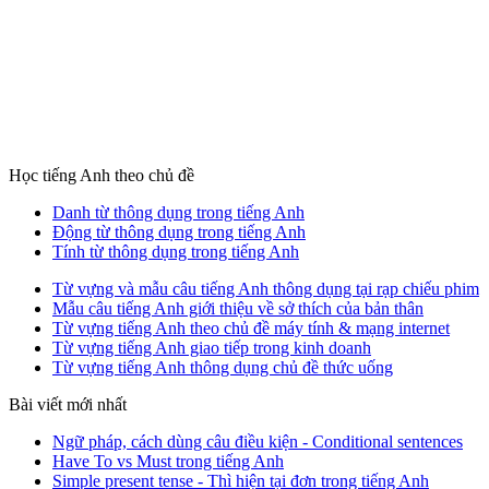
Học tiếng Anh theo chủ đề
Danh từ thông dụng trong tiếng Anh
Động từ thông dụng trong tiếng Anh
Tính từ thông dụng trong tiếng Anh
Từ vựng và mẫu câu tiếng Anh thông dụng tại rạp chiếu phim
Mẫu câu tiếng Anh giới thiệu về sở thích của bản thân
Từ vựng tiếng Anh theo chủ đề máy tính & mạng internet
Từ vựng tiếng Anh giao tiếp trong kinh doanh
Từ vựng tiếng Anh thông dụng chủ đề thức uống
Bài viết mới nhất
Ngữ pháp, cách dùng câu điều kiện - Conditional sentences
Have To vs Must trong tiếng Anh
Simple present tense - Thì hiện tại đơn trong tiếng Anh