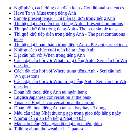
Ngữ pháp, cách dùng câu điều kiện - Conditional sentences
Have To vs Must trong tiếng Anh
Simple present tense - Thì hiện tại đơn trong tiếng Anh
Thì hiện tại tiếp diễn trong tiếng Anh – Present Continuous
Thì quá khứ đơn trong tiếng Anh - The past simple tense
Thì quá khứ tiếp diễn trong tiếng Anh - The past continuous
tense
Thì hiện tại hoàn thành trong tiếng Anh - Present perfect tense
Những cách chúc cuối tuần bằng tiếng Anh
Đặt câu hỏi với When trong tiếng Anh
Cách đặt câu hỏi với What trong tiếng Anh - Seri câu hỏi Wh
questions
Cách đặt câu hỏi với Where trong tiếng Anh - Seri câu hỏi
Wh questions
Cách đặt câu hỏi với Who trong tiếng Anh - Seri câu hỏi Wh
questions
Đoạn hội thoại tiếng Anh tại ngân hàng
English Japanese conversation at the bank
Japanese English conversation at the airport
Đoạn hội thoại tiếng Anh tại sân bay hay sử dụng
Mẫu câu tiếng Nhật thường gặp trong giao tiếp hằng ngày
Những câu giao tiếp tiếng Nhật cơ bản
Mẫu câu tiếng Nhật giao tiếp tại rạp chiếu phim
Talking about the weather in Japanese