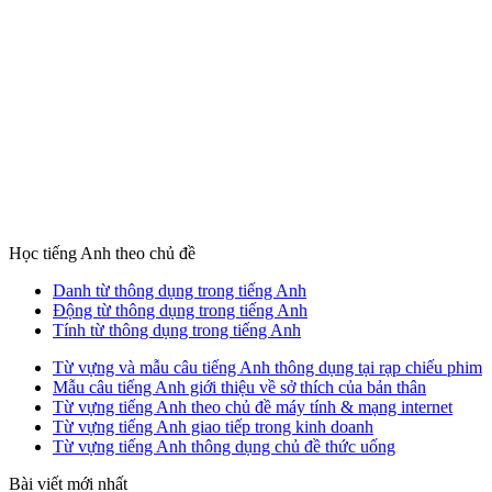
Học tiếng Anh theo chủ đề
Danh từ thông dụng trong tiếng Anh
Động từ thông dụng trong tiếng Anh
Tính từ thông dụng trong tiếng Anh
Từ vựng và mẫu câu tiếng Anh thông dụng tại rạp chiếu phim
Mẫu câu tiếng Anh giới thiệu về sở thích của bản thân
Từ vựng tiếng Anh theo chủ đề máy tính & mạng internet
Từ vựng tiếng Anh giao tiếp trong kinh doanh
Từ vựng tiếng Anh thông dụng chủ đề thức uống
Bài viết mới nhất