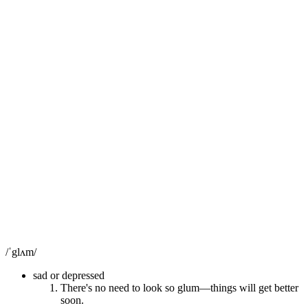
/ˈglʌm/
sad or depressed
There's no need to look so glum—things will get better
soon.