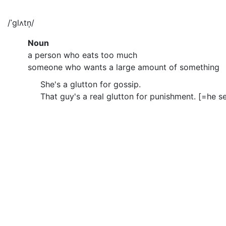
/ˈglʌtn̩/
Noun
a person who eats too much
someone who wants a large amount of something
She's a glutton for gossip.
That guy's a real glutton for punishment. [=he s