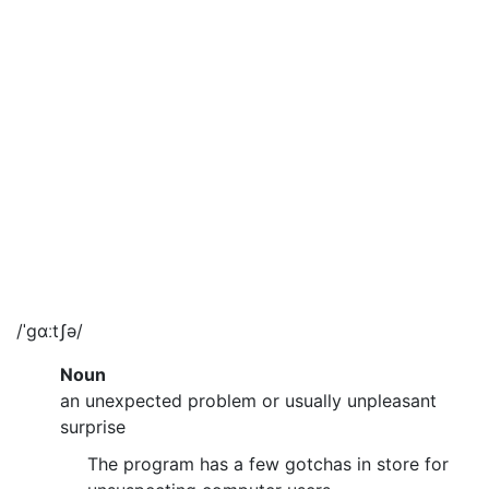
/ˈgɑːtʃə/
Noun
an unexpected problem or usually unpleasant
surprise
The program has a few gotchas in store for