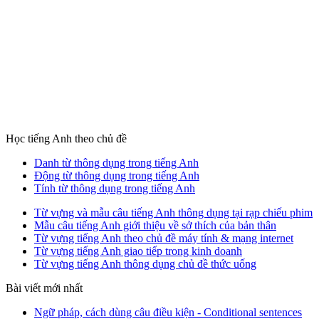
Học tiếng Anh theo chủ đề
Danh từ thông dụng trong tiếng Anh
Động từ thông dụng trong tiếng Anh
Tính từ thông dụng trong tiếng Anh
Từ vựng và mẫu câu tiếng Anh thông dụng tại rạp chiếu phim
Mẫu câu tiếng Anh giới thiệu về sở thích của bản thân
Từ vựng tiếng Anh theo chủ đề máy tính & mạng internet
Từ vựng tiếng Anh giao tiếp trong kinh doanh
Từ vựng tiếng Anh thông dụng chủ đề thức uống
Bài viết mới nhất
Ngữ pháp, cách dùng câu điều kiện - Conditional sentences