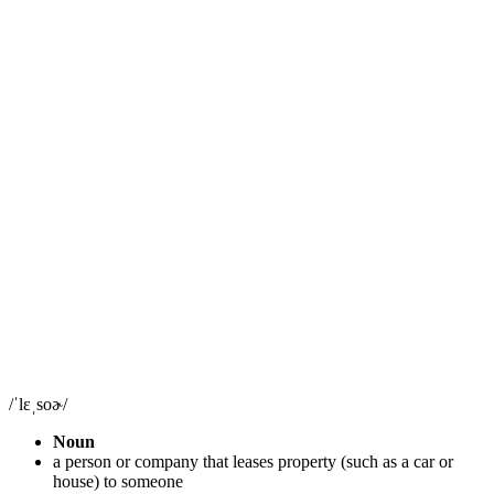
/ˈlɛˌsoɚ/
Noun
a person or company that leases property (such as a car or
house) to someone