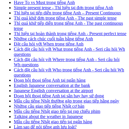
Have To vs Must trong tiếng Anh
Simple present tense - Thì hiện tại đơn trong tiếng Anh
Thì hiện tại tiếp diễn trong tiếng Anh – Present Continuous
Thì quá khứ đơn trong tiếng Anh - The past simple tense
Thì quá khứ tiếp diễn trong tiếng Anh - The past continuous
tense
Thì hiện tại hoàn thành trong tiếng Anh - Present perfect tense
Những cách chúc cuối tuần bằng tiếng Anh
Đặt câu hỏi với When trong tiếng Anh
Cách đặt câu hỏi với What trong tiếng Anh - Seri câu hỏi Wh
questions
Cách đặt câu hỏi với Where trong tiếng Anh - Seri câu hỏi
Wh questions
Cách đặt câu hỏi với Who trong tiếng Anh - Seri câu hỏi Wh
questions
Đoạn hội thoại tiếng Anh tại ngân hàng
English Japanese conversation at the bank
Japanese English conversation at the airport
Đoạn hội thoại tiếng Anh tại sân bay hay sử dụng
Mẫu câu tiếng Nhật thường gặp trong giao tiếp hằng ngày
Những câu giao tiếp tiếng Nhật cơ bản
Mẫu câu tiếng Nhật giao tiếp tại rạp chiếu phim
Talking about the weather in Japanese
Mẫu câu tiếng Nhật giao tiếp tại ngân hàng
Làm sao để nói tiếng anh lưu loát?