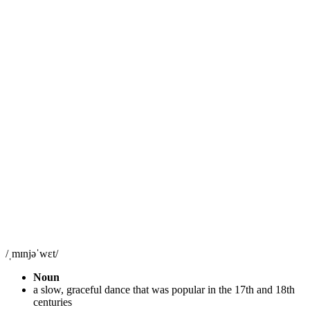
/ˌmɪnjəˈwɛt/
Noun
a slow, graceful dance that was popular in the 17th and 18th
centuries