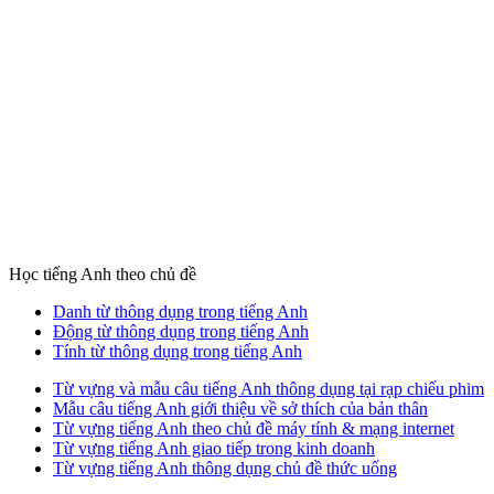
Học tiếng Anh theo chủ đề
Danh từ thông dụng trong tiếng Anh
Động từ thông dụng trong tiếng Anh
Tính từ thông dụng trong tiếng Anh
Từ vựng và mẫu câu tiếng Anh thông dụng tại rạp chiếu phim
Mẫu câu tiếng Anh giới thiệu về sở thích của bản thân
Từ vựng tiếng Anh theo chủ đề máy tính & mạng internet
Từ vựng tiếng Anh giao tiếp trong kinh doanh
Từ vựng tiếng Anh thông dụng chủ đề thức uống