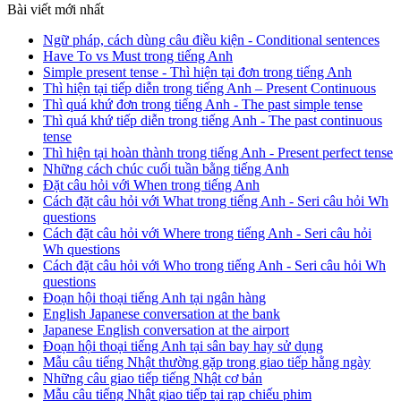
Bài viết mới nhất
Ngữ pháp, cách dùng câu điều kiện - Conditional sentences
Have To vs Must trong tiếng Anh
Simple present tense - Thì hiện tại đơn trong tiếng Anh
Thì hiện tại tiếp diễn trong tiếng Anh – Present Continuous
Thì quá khứ đơn trong tiếng Anh - The past simple tense
Thì quá khứ tiếp diễn trong tiếng Anh - The past continuous
tense
Thì hiện tại hoàn thành trong tiếng Anh - Present perfect tense
Những cách chúc cuối tuần bằng tiếng Anh
Đặt câu hỏi với When trong tiếng Anh
Cách đặt câu hỏi với What trong tiếng Anh - Seri câu hỏi Wh
questions
Cách đặt câu hỏi với Where trong tiếng Anh - Seri câu hỏi
Wh questions
Cách đặt câu hỏi với Who trong tiếng Anh - Seri câu hỏi Wh
questions
Đoạn hội thoại tiếng Anh tại ngân hàng
English Japanese conversation at the bank
Japanese English conversation at the airport
Đoạn hội thoại tiếng Anh tại sân bay hay sử dụng
Mẫu câu tiếng Nhật thường gặp trong giao tiếp hằng ngày
Những câu giao tiếp tiếng Nhật cơ bản
Mẫu câu tiếng Nhật giao tiếp tại rạp chiếu phim