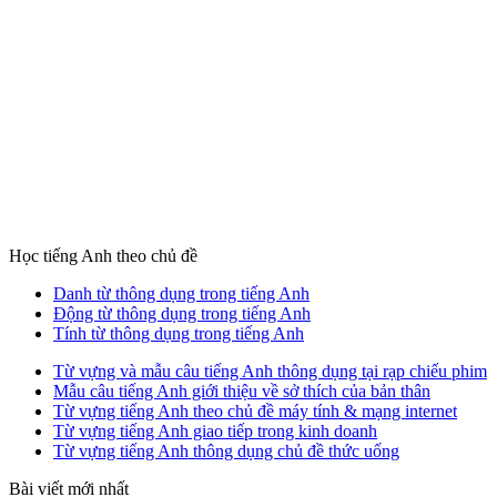
Học tiếng Anh theo chủ đề
Danh từ thông dụng trong tiếng Anh
Động từ thông dụng trong tiếng Anh
Tính từ thông dụng trong tiếng Anh
Từ vựng và mẫu câu tiếng Anh thông dụng tại rạp chiếu phim
Mẫu câu tiếng Anh giới thiệu về sở thích của bản thân
Từ vựng tiếng Anh theo chủ đề máy tính & mạng internet
Từ vựng tiếng Anh giao tiếp trong kinh doanh
Từ vựng tiếng Anh thông dụng chủ đề thức uống
Bài viết mới nhất