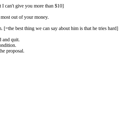
t I can't give you more than $10]
e most out of your money.
m. [=the best thing we can say about him is that he tries hard]
 and quit.
ndition.
the proposal.