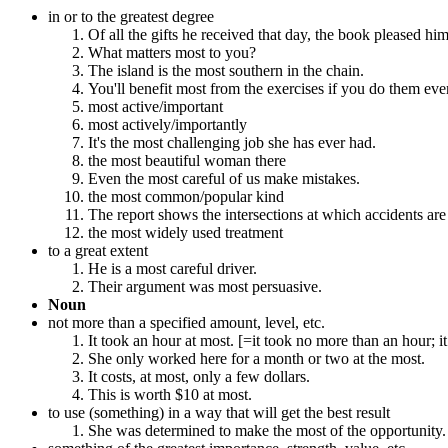
in or to the greatest degree
Of all the gifts he received that day, the book pleased hi
What matters most to you?
The island is the most southern in the chain.
You'll benefit most from the exercises if you do them eve
most active/important
most actively/importantly
It's the most challenging job she has ever had.
the most beautiful woman there
Even the most careful of us make mistakes.
the most common/popular kind
The report shows the intersections at which accidents are 
the most widely used treatment
to a great extent
He is a most careful driver.
Their argument was most persuasive.
Noun
not more than a specified amount, level, etc.
It took an hour at most. [=it took no more than an hour; i
She only worked here for a month or two at the most.
It costs, at most, only a few dollars.
This is worth $10 at most.
to use (something) in a way that will get the best result
She was determined to make the most of the opportunity.