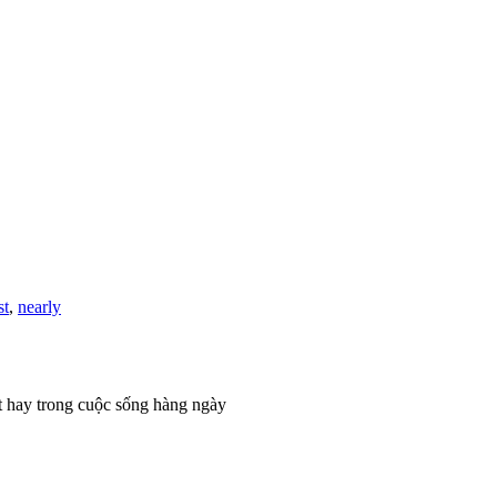
st
,
nearly
t hay trong cuộc sống hàng ngày