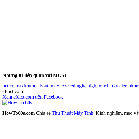
Những từ liên quan với MOST
better
,
maximum
,
about
,
max
,
exceedingly
,
nigh
,
much
,
Greater
,
almo
cfdict.com
Xem cfdict.com trên Facebook
HowTo60s.com
Chia sẻ
Thủ Thuật Máy Tính
, Kinh nghiệm, mẹo vặ