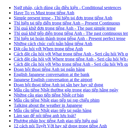
Ngữ pháp, cách dùng câu điều kiện - Conditional sentences
Have To vs Must trong tiếng Anh
Simple present tense - Thì hiện tại đơn trong tiếng Anh
Thì hiện tại tiếp diễn trong tiếng Anh – Present Continuous
Thì quá khứ đơn trong tiếng Anh - The past simple tense
Thì quá khứ tiếp diễn trong tiếng Anh - The past continuous te
Thì hiện tại hoàn thành trong tiếng Anh - Present perfect tense
Những cách chúc cuối tuần bằng tiếng Anh
Đặt câu hỏi với When trong tiếng Anh
Cách đặt câu hỏi với What trong tiếng Anh - Seri câu hỏi Wh q
Cách đặt câu hỏi với Where trong tiếng Anh - Seri câu hỏi Wh 
Cách đặt câu hỏi với Who trong tiếng Anh - Seri câu hỏi Wh q
Đoạn hội thoại tiếng Anh tại ngân hàng
English Japanese conversation at the bank
Japanese English conversation at the airport
Đoạn hội thoại tiếng Anh tại sân bay hay sử dụng
Mẫu câu tiếng Nhật thường gặp trong giao tiếp hằng ngày
Những câu giao tiếp tiếng Nhật cơ bản
Mẫu câu tiếng Nhật giao tiếp tại rạp chiếu phim
Talking about the weather in Japanese
Mẫu câu tiếng Nhật giao tiếp tại ngân hàng
Làm sao để nói tiếng anh lưu loát?
Phương pháp học tiếng Anh giao tiếp hiệu quả
12 cách nói Tuyệt Vời hay sử dụng trong tiếng Anh