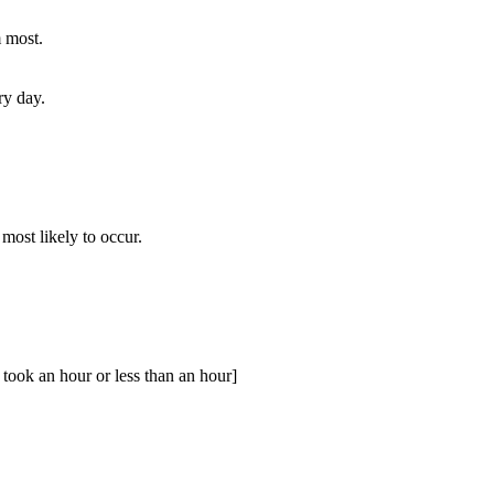
m most.
ry day.
most likely to occur.
t took an hour or less than an hour]