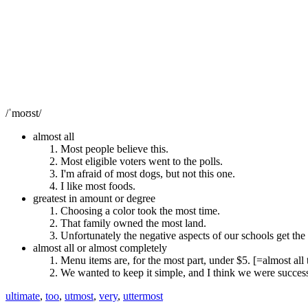
/ˈmoʊst/
almost all
Most people believe this.
Most eligible voters went to the polls.
I'm afraid of most dogs, but not this one.
I like most foods.
greatest in amount or degree
Choosing a color took the most time.
That family owned the most land.
Unfortunately the negative aspects of our schools get the 
almost all or almost completely
Menu items are, for the most part, under $5. [=almost all
We wanted to keep it simple, and I think we were successf
ultimate
,
too
,
utmost
,
very
,
uttermost