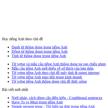
Học tiếng Anh theo chủ đề
Danh từ thông dụng trong tiếng Anh
Động từ thông dụng trong tiếng Anh
Tính từ thông dụng trong tiếng Anh
Từ vựng và mẫu câu tiếng Anh thông dụng tại rạp chiếu phim
Mẫu câu tiếng Anh giới thiệu về sở thích của bản thân
Từ vựng tiếng Anh theo chủ đề máy tính & mạng internet
Từ vựng tiếng Anh giao tiếp trong kinh doanh
Từ vựng tiếng Anh thông dụng chủ đề thức uống
Bài viết mới nhất
Ngữ pháp, cách dùng câu điều kiện - Conditional sentences
Have To vs Must trong tiếng Anh
Simple present tense - Thì hiện tại đơn trong tiếng Anh