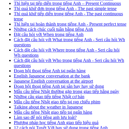
Thì hiện tại tiếp diễn trong tiếng Anh – Present Continuous
Thì quá khứ đơn trong tiếng Anh - The past simple tense
Thì quá khứ tiếp diễn trong tiếng Anh - The past continuous
tense
Thì hiện tại hoàn thành trong tiếng Anh - Present perfect tense
Những cách chúc cuối tuần bằng tiếng Anh
Đặt câu hỏi với When trong tiếng Anh
Cách đặt câu hỏi với What trong tiếng Anh - Seri câu hỏi Wh
questions
Cách đặt câu hỏi với Where trong tiếng Anh - Seri câu hỏi
Wh questions
Cách đặt câu hỏi với Who trong tiếng Anh - Seri câu hỏi Wh
questions
Đoạn hội thoại tiếng Anh tại ngân hàng
English Japanese conversation at the bank
Japanese English conversation at the airport
Đoạn hội thoại tiếng Anh tại sân bay hay sử dụng
Mẫu câu tiếng Nhật thường gặp trong giao tiếp hằng ngày
Những câu giao tiếp tiếng Nhật cơ bản
Mẫu câu tiếng Nhật giao tiếp tại rạp chiếu phim
Talking about the weather in Japanese
Mẫu câu tiếng Nhật giao tiếp tại ngân hàng
Làm sao để nói tiếng anh lưu loát?
Phương pháp học tiếng Anh giao tiếp hiệu quả
12 cách nói Tuyệt Vời hay sử dụng trong tiếng Anh