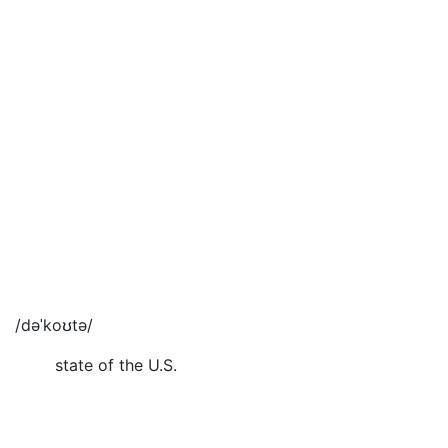
/dəˈkoʊtə/
state of the U.S.