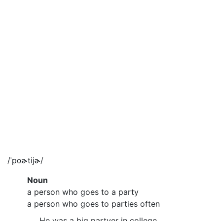
/ˈpɑɚtijɚ/
Noun
a person who goes to a party
a person who goes to parties often
He was a big partyer in college.