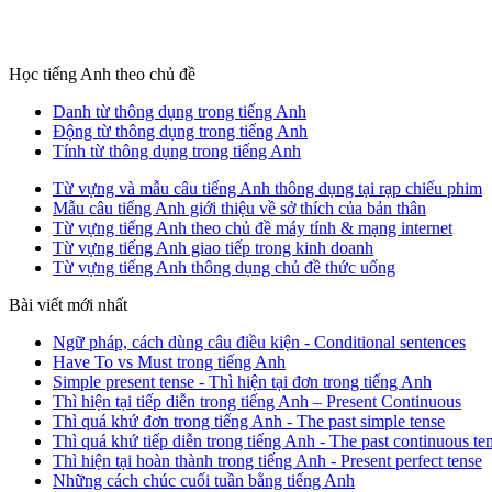
Học tiếng Anh theo chủ đề
Danh từ thông dụng trong tiếng Anh
Động từ thông dụng trong tiếng Anh
Tính từ thông dụng trong tiếng Anh
Từ vựng và mẫu câu tiếng Anh thông dụng tại rạp chiếu phim
Mẫu câu tiếng Anh giới thiệu về sở thích của bản thân
Từ vựng tiếng Anh theo chủ đề máy tính & mạng internet
Từ vựng tiếng Anh giao tiếp trong kinh doanh
Từ vựng tiếng Anh thông dụng chủ đề thức uống
Bài viết mới nhất
Ngữ pháp, cách dùng câu điều kiện - Conditional sentences
Have To vs Must trong tiếng Anh
Simple present tense - Thì hiện tại đơn trong tiếng Anh
Thì hiện tại tiếp diễn trong tiếng Anh – Present Continuous
Thì quá khứ đơn trong tiếng Anh - The past simple tense
Thì quá khứ tiếp diễn trong tiếng Anh - The past continuous te
Thì hiện tại hoàn thành trong tiếng Anh - Present perfect tense
Những cách chúc cuối tuần bằng tiếng Anh