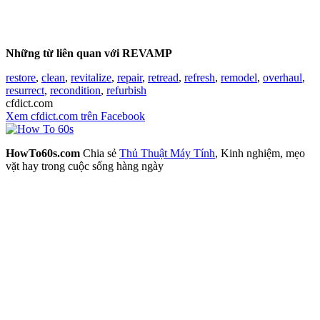
Những từ liên quan với REVAMP
restore
,
clean
,
revitalize
,
repair
,
retread
,
refresh
,
remodel
,
overhaul
,
resurrect
,
recondition
,
refurbish
cfdict.com
Xem cfdict.com trên Facebook
HowTo60s.com
Chia sẻ
Thủ Thuật Máy Tính
, Kinh nghiệm, mẹo
vặt hay trong cuộc sống hàng ngày