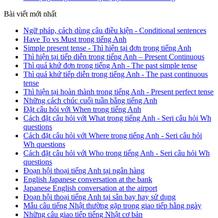
Bài viết mới nhất
Ngữ pháp, cách dùng câu điều kiện - Conditional sentences
Have To vs Must trong tiếng Anh
Simple present tense - Thì hiện tại đơn trong tiếng Anh
Thì hiện tại tiếp diễn trong tiếng Anh – Present Continuous
Thì quá khứ đơn trong tiếng Anh - The past simple tense
Thì quá khứ tiếp diễn trong tiếng Anh - The past continuous
tense
Thì hiện tại hoàn thành trong tiếng Anh - Present perfect tense
Những cách chúc cuối tuần bằng tiếng Anh
Đặt câu hỏi với When trong tiếng Anh
Cách đặt câu hỏi với What trong tiếng Anh - Seri câu hỏi Wh
questions
Cách đặt câu hỏi với Where trong tiếng Anh - Seri câu hỏi
Wh questions
Cách đặt câu hỏi với Who trong tiếng Anh - Seri câu hỏi Wh
questions
Đoạn hội thoại tiếng Anh tại ngân hàng
English Japanese conversation at the bank
Japanese English conversation at the airport
Đoạn hội thoại tiếng Anh tại sân bay hay sử dụng
Mẫu câu tiếng Nhật thường gặp trong giao tiếp hằng ngày
Những câu giao tiếp tiếng Nhật cơ bản