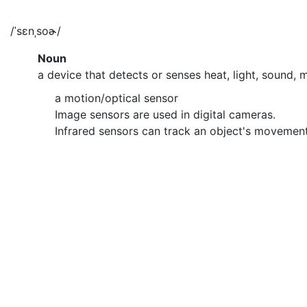
/ˈsɛnˌsoɚ/
Noun
a device that detects or senses heat, light, sound, m
a motion/optical sensor
Image sensors are used in digital cameras.
Infrared sensors can track an object's movement