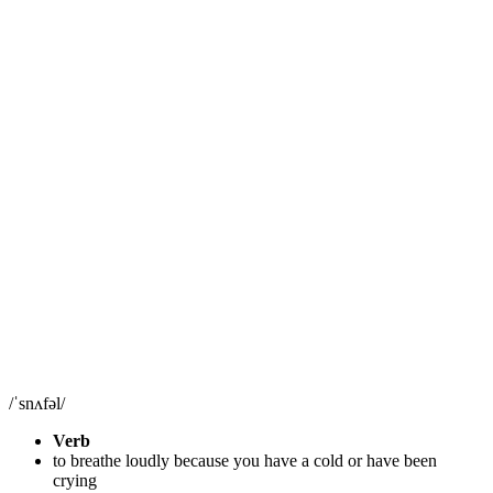
/ˈsnʌfəl/
Verb
to breathe loudly because you have a cold or have been
crying