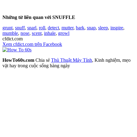
Những từ liên quan với SNUFFLE
grunt
,
snuff
,
snarl
,
roll
,
detect
,
mutter
,
bark
,
snap
,
sleep
,
inspire
,
mumble
,
nose
,
scent
,
inhale
,
growl
cfdict.com
Xem cfdict.com trên Facebook
HowTo60s.com
Chia sẻ
Thủ Thuật Máy Tính
, Kinh nghiệm, mẹo
vặt hay trong cuộc sống hàng ngày