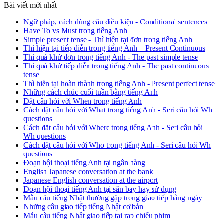
Bài viết mới nhất
Ngữ pháp, cách dùng câu điều kiện - Conditional sentences
Have To vs Must trong tiếng Anh
Simple present tense - Thì hiện tại đơn trong tiếng Anh
Thì hiện tại tiếp diễn trong tiếng Anh – Present Continuous
Thì quá khứ đơn trong tiếng Anh - The past simple tense
Thì quá khứ tiếp diễn trong tiếng Anh - The past continuous
tense
Thì hiện tại hoàn thành trong tiếng Anh - Present perfect tense
Những cách chúc cuối tuần bằng tiếng Anh
Đặt câu hỏi với When trong tiếng Anh
Cách đặt câu hỏi với What trong tiếng Anh - Seri câu hỏi Wh
questions
Cách đặt câu hỏi với Where trong tiếng Anh - Seri câu hỏi
Wh questions
Cách đặt câu hỏi với Who trong tiếng Anh - Seri câu hỏi Wh
questions
Đoạn hội thoại tiếng Anh tại ngân hàng
English Japanese conversation at the bank
Japanese English conversation at the airport
Đoạn hội thoại tiếng Anh tại sân bay hay sử dụng
Mẫu câu tiếng Nhật thường gặp trong giao tiếp hằng ngày
Những câu giao tiếp tiếng Nhật cơ bản
Mẫu câu tiếng Nhật giao tiếp tại rạp chiếu phim