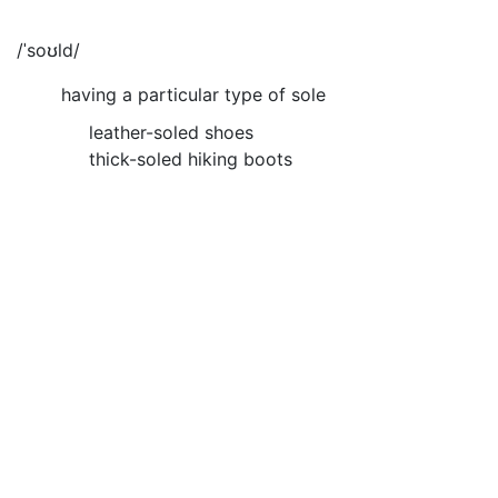
/ˈsoʊld/
having a particular type of sole
leather-soled shoes
thick-soled hiking boots