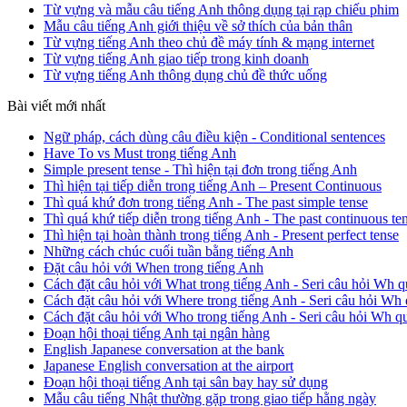
Từ vựng và mẫu câu tiếng Anh thông dụng tại rạp chiếu phim
Mẫu câu tiếng Anh giới thiệu về sở thích của bản thân
Từ vựng tiếng Anh theo chủ đề máy tính & mạng internet
Từ vựng tiếng Anh giao tiếp trong kinh doanh
Từ vựng tiếng Anh thông dụng chủ đề thức uống
Bài viết mới nhất
Ngữ pháp, cách dùng câu điều kiện - Conditional sentences
Have To vs Must trong tiếng Anh
Simple present tense - Thì hiện tại đơn trong tiếng Anh
Thì hiện tại tiếp diễn trong tiếng Anh – Present Continuous
Thì quá khứ đơn trong tiếng Anh - The past simple tense
Thì quá khứ tiếp diễn trong tiếng Anh - The past continuous te
Thì hiện tại hoàn thành trong tiếng Anh - Present perfect tense
Những cách chúc cuối tuần bằng tiếng Anh
Đặt câu hỏi với When trong tiếng Anh
Cách đặt câu hỏi với What trong tiếng Anh - Seri câu hỏi Wh q
Cách đặt câu hỏi với Where trong tiếng Anh - Seri câu hỏi Wh 
Cách đặt câu hỏi với Who trong tiếng Anh - Seri câu hỏi Wh q
Đoạn hội thoại tiếng Anh tại ngân hàng
English Japanese conversation at the bank
Japanese English conversation at the airport
Đoạn hội thoại tiếng Anh tại sân bay hay sử dụng
Mẫu câu tiếng Nhật thường gặp trong giao tiếp hằng ngày