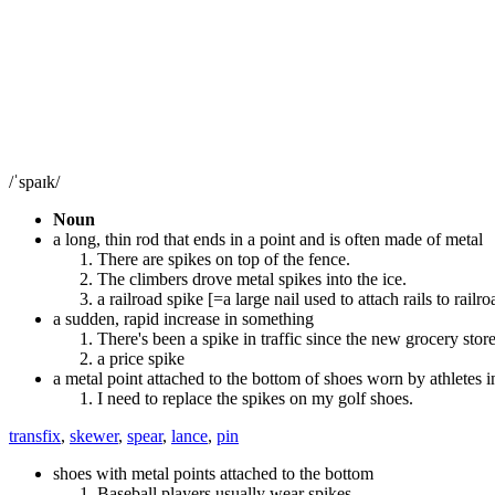
/ˈspaɪk/
Noun
a long, thin rod that ends in a point and is often made of metal
There are spikes on top of the fence.
The climbers drove metal spikes into the ice.
a railroad spike [=a large nail used to attach rails to railro
a sudden, rapid increase in something
There's been a spike in traffic since the new grocery stor
a price spike
a metal point attached to the bottom of shoes worn by athletes 
I need to replace the spikes on my golf shoes.
transfix
,
skewer
,
spear
,
lance
,
pin
shoes with metal points attached to the bottom
Baseball players usually wear spikes.