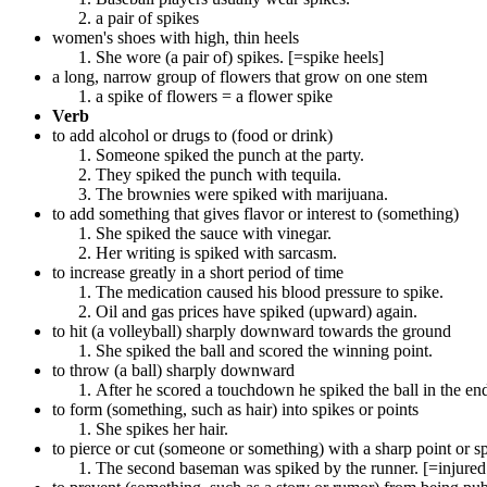
a pair of spikes
women's shoes with high, thin heels
She wore (a pair of) spikes. [=spike heels]
a long, narrow group of flowers that grow on one stem
a spike of flowers = a flower spike
Verb
to add alcohol or drugs to (food or drink)
Someone spiked the punch at the party.
They spiked the punch with tequila.
The brownies were spiked with marijuana.
to add something that gives flavor or interest to (something)
She spiked the sauce with vinegar.
Her writing is spiked with sarcasm.
to increase greatly in a short period of time
The medication caused his blood pressure to spike.
Oil and gas prices have spiked (upward) again.
to hit (a volleyball) sharply downward towards the ground
She spiked the ball and scored the winning point.
to throw (a ball) sharply downward
After he scored a touchdown he spiked the ball in the en
to form (something, such as hair) into spikes or points
She spikes her hair.
to pierce or cut (someone or something) with a sharp point or s
The second baseman was spiked by the runner. [=injured 