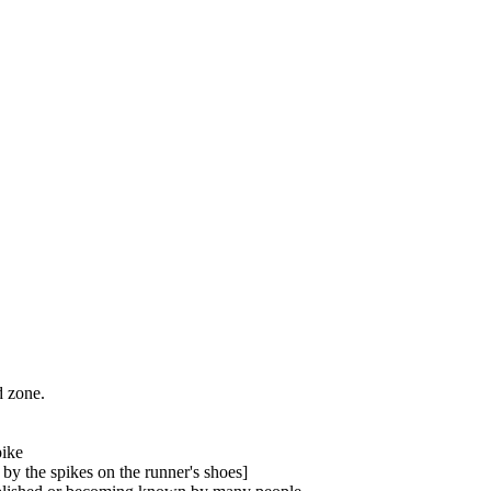
d zone.
pike
by the spikes on the runner's shoes]