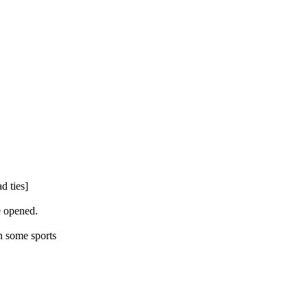
ad ties]
e opened.
in some sports