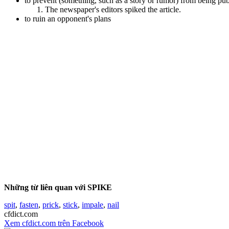
to prevent (something, such as a story or rumor) from being 
The newspaper's editors spiked the article.
to ruin an opponent's plans
Những từ liên quan với SPIKE
spit
,
fasten
,
prick
,
stick
,
impale
,
nail
cfdict.com
Xem cfdict.com trên Facebook