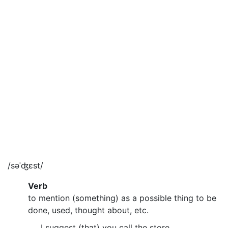
/səˈʤɛst/
Verb
to mention (something) as a possible thing to be
done, used, thought about, etc.
I suggest (that) you call the store.