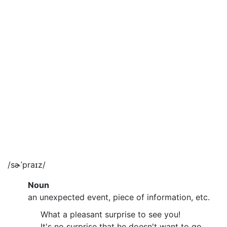
/sɚˈpraɪz/
Noun
an unexpected event, piece of information, etc.
What a pleasant surprise to see you!
It's no surprise that he doesn't want to go.