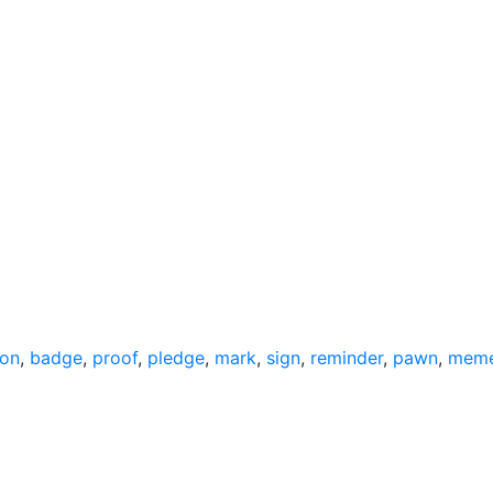
ion
,
badge
,
proof
,
pledge
,
mark
,
sign
,
reminder
,
pawn
,
meme