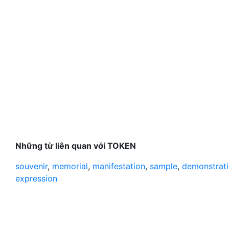
Những từ liên quan với TOKEN
souvenir
,
memorial
,
manifestation
,
sample
,
demonstrat
expression