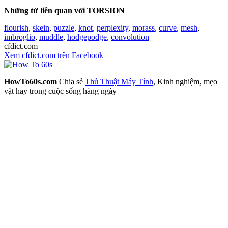
Những từ liên quan với TORSION
flourish
,
skein
,
puzzle
,
knot
,
perplexity
,
morass
,
curve
,
mesh
,
imbroglio
,
muddle
,
hodgepodge
,
convolution
cfdict.com
Xem cfdict.com trên Facebook
HowTo60s.com
Chia sẻ
Thủ Thuật Máy Tính
, Kinh nghiệm, mẹo
vặt hay trong cuộc sống hàng ngày