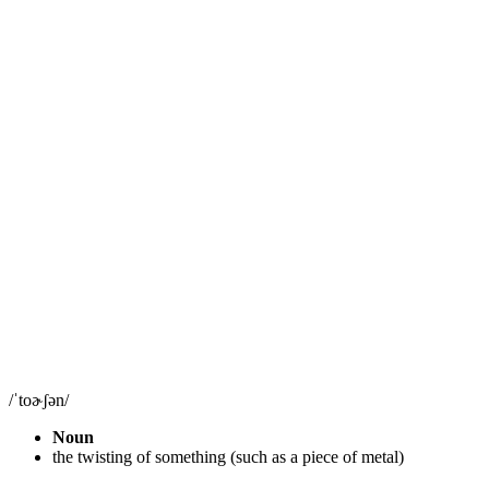
/ˈtoɚʃən/
Noun
the twisting of something (such as a piece of metal)