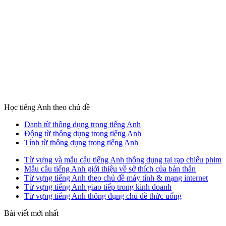
Học tiếng Anh theo chủ đề
Danh từ thông dụng trong tiếng Anh
Động từ thông dụng trong tiếng Anh
Tính từ thông dụng trong tiếng Anh
Từ vựng và mẫu câu tiếng Anh thông dụng tại rạp chiếu phim
Mẫu câu tiếng Anh giới thiệu về sở thích của bản thân
Từ vựng tiếng Anh theo chủ đề máy tính & mạng internet
Từ vựng tiếng Anh giao tiếp trong kinh doanh
Từ vựng tiếng Anh thông dụng chủ đề thức uống
Bài viết mới nhất