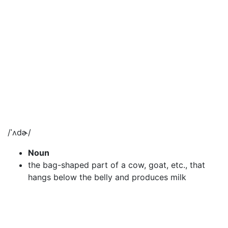
/ˈʌdɚ/
Noun
the bag-shaped part of a cow, goat, etc., that
hangs below the belly and produces milk