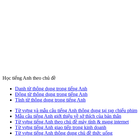
Học tiếng Anh theo chủ đề
Danh từ thông dụng trong tiếng Anh
Động từ thông dụng trong tiếng Anh
Tính từ thông dụng trong tiếng Anh
Từ vựng và mẫu câu tiếng Anh thông dụng tại rạp chiếu phim
Mẫu câu tiếng Anh giới thiệu về sở thích của bản thân
Từ vựng tiếng Anh theo chủ đề máy tính & mạng internet
Từ vựng tiếng Anh giao tiếp trong kinh doanh
Từ vựng tiếng Anh thông dụng chủ đề thức uống