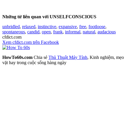
Những từ liên quan với UNSELFCONSCIOUS
unbridled
,
relaxed
,
instinctive
,
expansive
,
free
,
footloose
,
spontaneous
,
candid
,
open
,
frank
,
informal
,
natural
,
audacious
cfdict.com
Xem cfdict.com trên Facebook
HowTo60s.com
Chia sẻ
Thủ Thuật Máy Tính
, Kinh nghiệm, mẹo
vặt hay trong cuộc sống hàng ngày