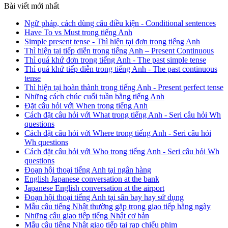
Bài viết mới nhất
Ngữ pháp, cách dùng câu điều kiện - Conditional sentences
Have To vs Must trong tiếng Anh
Simple present tense - Thì hiện tại đơn trong tiếng Anh
Thì hiện tại tiếp diễn trong tiếng Anh – Present Continuous
Thì quá khứ đơn trong tiếng Anh - The past simple tense
Thì quá khứ tiếp diễn trong tiếng Anh - The past continuous
tense
Thì hiện tại hoàn thành trong tiếng Anh - Present perfect tense
Những cách chúc cuối tuần bằng tiếng Anh
Đặt câu hỏi với When trong tiếng Anh
Cách đặt câu hỏi với What trong tiếng Anh - Seri câu hỏi Wh
questions
Cách đặt câu hỏi với Where trong tiếng Anh - Seri câu hỏi
Wh questions
Cách đặt câu hỏi với Who trong tiếng Anh - Seri câu hỏi Wh
questions
Đoạn hội thoại tiếng Anh tại ngân hàng
English Japanese conversation at the bank
Japanese English conversation at the airport
Đoạn hội thoại tiếng Anh tại sân bay hay sử dụng
Mẫu câu tiếng Nhật thường gặp trong giao tiếp hằng ngày
Những câu giao tiếp tiếng Nhật cơ bản
Mẫu câu tiếng Nhật giao tiếp tại rạp chiếu phim