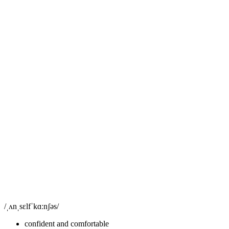
/ˌʌnˌsɛlfˈkɑːnʃəs/
confident and comfortable