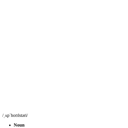
/ˌʌpˈhoʊlstəri/
Noun