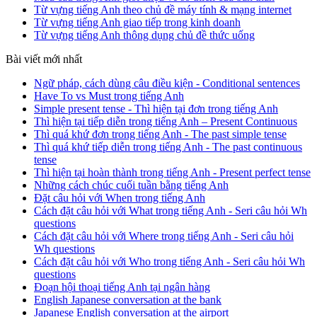
Từ vựng tiếng Anh theo chủ đề máy tính & mạng internet
Từ vựng tiếng Anh giao tiếp trong kinh doanh
Từ vựng tiếng Anh thông dụng chủ đề thức uống
Bài viết mới nhất
Ngữ pháp, cách dùng câu điều kiện - Conditional sentences
Have To vs Must trong tiếng Anh
Simple present tense - Thì hiện tại đơn trong tiếng Anh
Thì hiện tại tiếp diễn trong tiếng Anh – Present Continuous
Thì quá khứ đơn trong tiếng Anh - The past simple tense
Thì quá khứ tiếp diễn trong tiếng Anh - The past continuous
tense
Thì hiện tại hoàn thành trong tiếng Anh - Present perfect tense
Những cách chúc cuối tuần bằng tiếng Anh
Đặt câu hỏi với When trong tiếng Anh
Cách đặt câu hỏi với What trong tiếng Anh - Seri câu hỏi Wh
questions
Cách đặt câu hỏi với Where trong tiếng Anh - Seri câu hỏi
Wh questions
Cách đặt câu hỏi với Who trong tiếng Anh - Seri câu hỏi Wh
questions
Đoạn hội thoại tiếng Anh tại ngân hàng
English Japanese conversation at the bank
Japanese English conversation at the airport