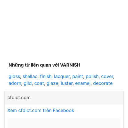
Những từ liên quan với VARNISH
gloss
,
shellac
,
finish
,
lacquer
,
paint
,
polish
,
cover
,
adorn
,
gild
,
coat
,
glaze
,
luster
,
enamel
,
decorate
cfdict.com
Xem cfdict.com trên Facebook