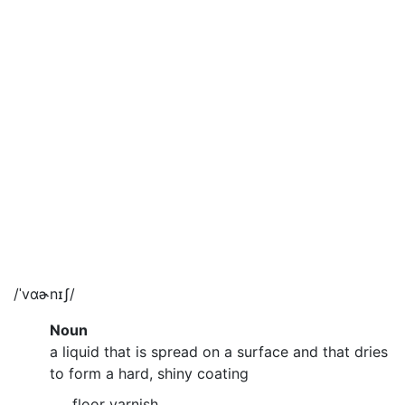
/ˈvɑɚnɪʃ/
Noun
a liquid that is spread on a surface and that dries
to form a hard, shiny coating
floor varnish