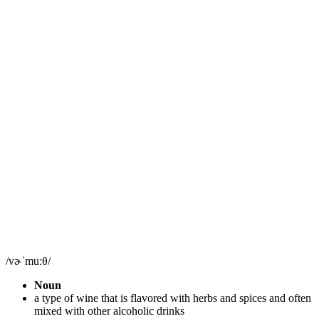
/vɚˈmuːθ/
Noun
a type of wine that is flavored with herbs and spices and often
mixed with other alcoholic drinks