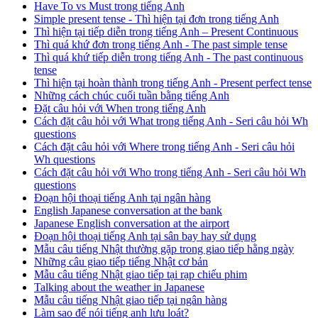
Have To vs Must trong tiếng Anh
Simple present tense - Thì hiện tại đơn trong tiếng Anh
Thì hiện tại tiếp diễn trong tiếng Anh – Present Continuous
Thì quá khứ đơn trong tiếng Anh - The past simple tense
Thì quá khứ tiếp diễn trong tiếng Anh - The past continuous
tense
Thì hiện tại hoàn thành trong tiếng Anh - Present perfect tense
Những cách chúc cuối tuần bằng tiếng Anh
Đặt câu hỏi với When trong tiếng Anh
Cách đặt câu hỏi với What trong tiếng Anh - Seri câu hỏi Wh
questions
Cách đặt câu hỏi với Where trong tiếng Anh - Seri câu hỏi
Wh questions
Cách đặt câu hỏi với Who trong tiếng Anh - Seri câu hỏi Wh
questions
Đoạn hội thoại tiếng Anh tại ngân hàng
English Japanese conversation at the bank
Japanese English conversation at the airport
Đoạn hội thoại tiếng Anh tại sân bay hay sử dụng
Mẫu câu tiếng Nhật thường gặp trong giao tiếp hằng ngày
Những câu giao tiếp tiếng Nhật cơ bản
Mẫu câu tiếng Nhật giao tiếp tại rạp chiếu phim
Talking about the weather in Japanese
Mẫu câu tiếng Nhật giao tiếp tại ngân hàng
Làm sao để nói tiếng anh lưu loát?