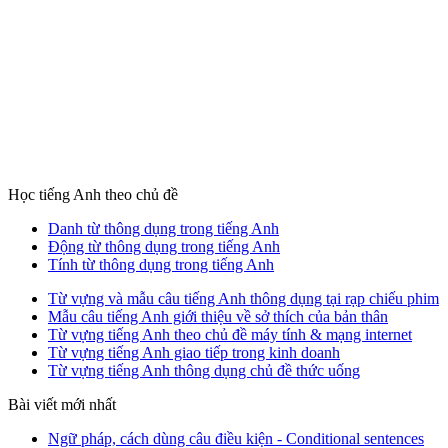
Học tiếng Anh theo chủ đề
Danh từ thông dụng trong tiếng Anh
Động từ thông dụng trong tiếng Anh
Tính từ thông dụng trong tiếng Anh
Từ vựng và mẫu câu tiếng Anh thông dụng tại rạp chiếu phim
Mẫu câu tiếng Anh giới thiệu về sở thích của bản thân
Từ vựng tiếng Anh theo chủ đề máy tính & mạng internet
Từ vựng tiếng Anh giao tiếp trong kinh doanh
Từ vựng tiếng Anh thông dụng chủ đề thức uống
Bài viết mới nhất
Ngữ pháp, cách dùng câu điều kiện - Conditional sentences