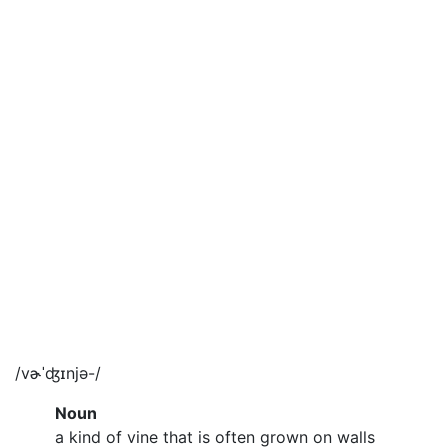
/vɚˈʤɪnjə-/
Noun
a kind of vine that is often grown on walls