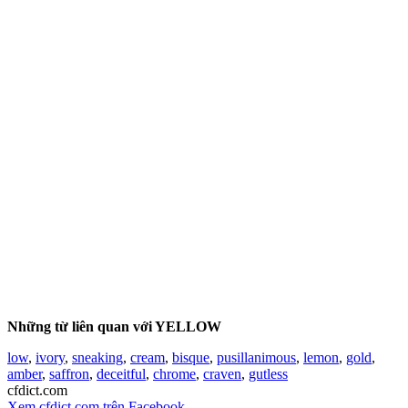
Những từ liên quan với YELLOW
low
,
ivory
,
sneaking
,
cream
,
bisque
,
pusillanimous
,
lemon
,
gold
,
amber
,
saffron
,
deceitful
,
chrome
,
craven
,
gutless
cfdict.com
Xem cfdict.com trên Facebook