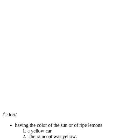
/ˈjɛloʊ/
having the color of the sun or of ripe lemons
a yellow car
The raincoat was yellow.