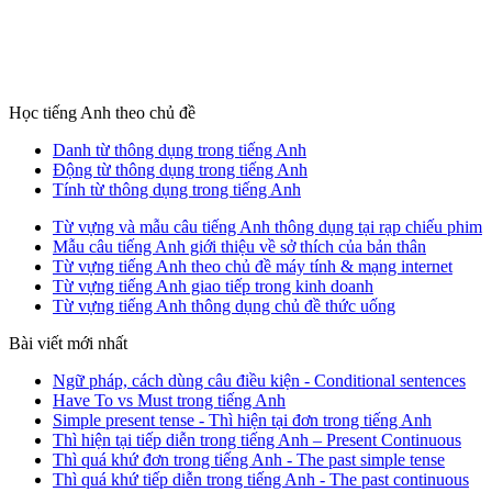
Học tiếng Anh theo chủ đề
Danh từ thông dụng trong tiếng Anh
Động từ thông dụng trong tiếng Anh
Tính từ thông dụng trong tiếng Anh
Từ vựng và mẫu câu tiếng Anh thông dụng tại rạp chiếu phim
Mẫu câu tiếng Anh giới thiệu về sở thích của bản thân
Từ vựng tiếng Anh theo chủ đề máy tính & mạng internet
Từ vựng tiếng Anh giao tiếp trong kinh doanh
Từ vựng tiếng Anh thông dụng chủ đề thức uống
Bài viết mới nhất
Ngữ pháp, cách dùng câu điều kiện - Conditional sentences
Have To vs Must trong tiếng Anh
Simple present tense - Thì hiện tại đơn trong tiếng Anh
Thì hiện tại tiếp diễn trong tiếng Anh – Present Continuous
Thì quá khứ đơn trong tiếng Anh - The past simple tense
Thì quá khứ tiếp diễn trong tiếng Anh - The past continuous