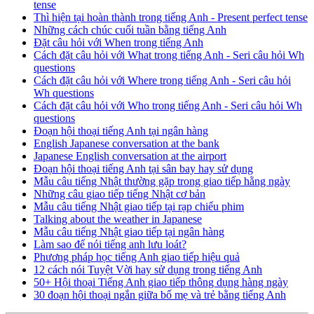
tense
Thì hiện tại hoàn thành trong tiếng Anh - Present perfect tense
Những cách chúc cuối tuần bằng tiếng Anh
Đặt câu hỏi với When trong tiếng Anh
Cách đặt câu hỏi với What trong tiếng Anh - Seri câu hỏi Wh
questions
Cách đặt câu hỏi với Where trong tiếng Anh - Seri câu hỏi
Wh questions
Cách đặt câu hỏi với Who trong tiếng Anh - Seri câu hỏi Wh
questions
Đoạn hội thoại tiếng Anh tại ngân hàng
English Japanese conversation at the bank
Japanese English conversation at the airport
Đoạn hội thoại tiếng Anh tại sân bay hay sử dụng
Mẫu câu tiếng Nhật thường gặp trong giao tiếp hằng ngày
Những câu giao tiếp tiếng Nhật cơ bản
Mẫu câu tiếng Nhật giao tiếp tại rạp chiếu phim
Talking about the weather in Japanese
Mẫu câu tiếng Nhật giao tiếp tại ngân hàng
Làm sao để nói tiếng anh lưu loát?
Phương pháp học tiếng Anh giao tiếp hiệu quả
12 cách nói Tuyệt Vời hay sử dụng trong tiếng Anh
50+ Hội thoại Tiếng Anh giao tiếp thông dụng hàng ngày
30 đoạn hội thoại ngắn giữa bố mẹ và trẻ bằng tiếng Anh