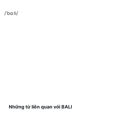
/ˈbɑːli/
Những từ liên quan với BALI