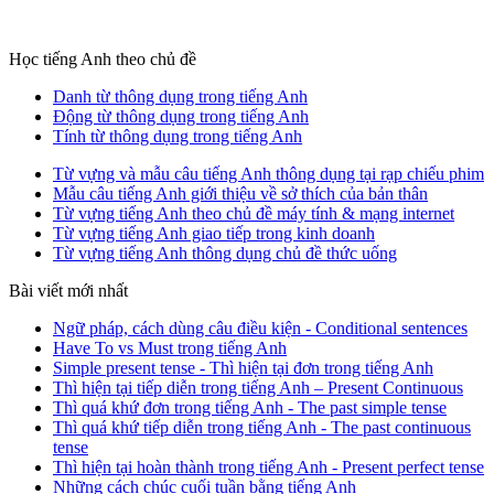
Học tiếng Anh theo chủ đề
Danh từ thông dụng trong tiếng Anh
Động từ thông dụng trong tiếng Anh
Tính từ thông dụng trong tiếng Anh
Từ vựng và mẫu câu tiếng Anh thông dụng tại rạp chiếu phim
Mẫu câu tiếng Anh giới thiệu về sở thích của bản thân
Từ vựng tiếng Anh theo chủ đề máy tính & mạng internet
Từ vựng tiếng Anh giao tiếp trong kinh doanh
Từ vựng tiếng Anh thông dụng chủ đề thức uống
Bài viết mới nhất
Ngữ pháp, cách dùng câu điều kiện - Conditional sentences
Have To vs Must trong tiếng Anh
Simple present tense - Thì hiện tại đơn trong tiếng Anh
Thì hiện tại tiếp diễn trong tiếng Anh – Present Continuous
Thì quá khứ đơn trong tiếng Anh - The past simple tense
Thì quá khứ tiếp diễn trong tiếng Anh - The past continuous
tense
Thì hiện tại hoàn thành trong tiếng Anh - Present perfect tense
Những cách chúc cuối tuần bằng tiếng Anh