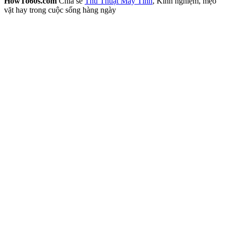
HowTo60s.com
Chia sẻ
Thủ Thuật Máy Tính
, Kinh nghiệm, mẹo
vặt hay trong cuộc sống hàng ngày