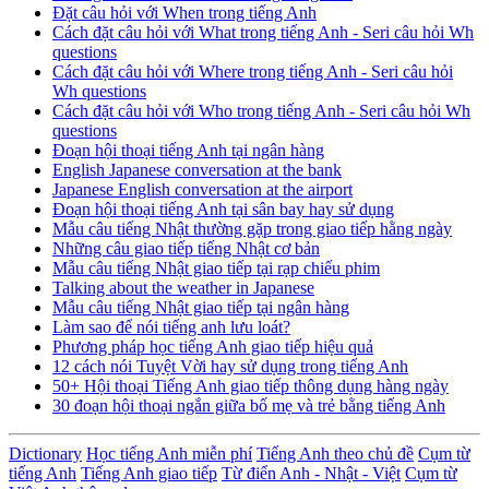
Đặt câu hỏi với When trong tiếng Anh
Cách đặt câu hỏi với What trong tiếng Anh - Seri câu hỏi Wh
questions
Cách đặt câu hỏi với Where trong tiếng Anh - Seri câu hỏi
Wh questions
Cách đặt câu hỏi với Who trong tiếng Anh - Seri câu hỏi Wh
questions
Đoạn hội thoại tiếng Anh tại ngân hàng
English Japanese conversation at the bank
Japanese English conversation at the airport
Đoạn hội thoại tiếng Anh tại sân bay hay sử dụng
Mẫu câu tiếng Nhật thường gặp trong giao tiếp hằng ngày
Những câu giao tiếp tiếng Nhật cơ bản
Mẫu câu tiếng Nhật giao tiếp tại rạp chiếu phim
Talking about the weather in Japanese
Mẫu câu tiếng Nhật giao tiếp tại ngân hàng
Làm sao để nói tiếng anh lưu loát?
Phương pháp học tiếng Anh giao tiếp hiệu quả
12 cách nói Tuyệt Vời hay sử dụng trong tiếng Anh
50+ Hội thoại Tiếng Anh giao tiếp thông dụng hàng ngày
30 đoạn hội thoại ngắn giữa bố mẹ và trẻ bằng tiếng Anh
Dictionary
Học tiếng Anh miễn phí
Tiếng Anh theo chủ đề
Cụm từ
tiếng Anh
Tiếng Anh giao tiếp
Từ điển Anh - Nhật - Việt
Cụm từ