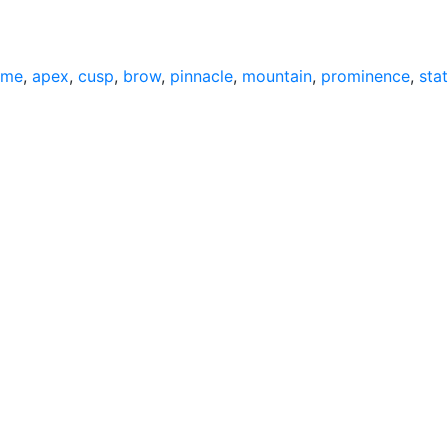
cme
,
apex
,
cusp
,
brow
,
pinnacle
,
mountain
,
prominence
,
sta