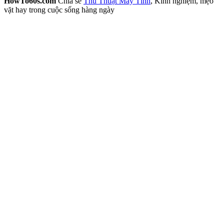
HowTo60s.com
Chia sẻ
Thủ Thuật Máy Tính
, Kinh nghiệm, mẹo
vặt hay trong cuộc sống hàng ngày