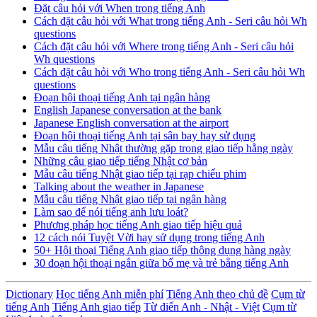
Đặt câu hỏi với When trong tiếng Anh
Cách đặt câu hỏi với What trong tiếng Anh - Seri câu hỏi Wh
questions
Cách đặt câu hỏi với Where trong tiếng Anh - Seri câu hỏi
Wh questions
Cách đặt câu hỏi với Who trong tiếng Anh - Seri câu hỏi Wh
questions
Đoạn hội thoại tiếng Anh tại ngân hàng
English Japanese conversation at the bank
Japanese English conversation at the airport
Đoạn hội thoại tiếng Anh tại sân bay hay sử dụng
Mẫu câu tiếng Nhật thường gặp trong giao tiếp hằng ngày
Những câu giao tiếp tiếng Nhật cơ bản
Mẫu câu tiếng Nhật giao tiếp tại rạp chiếu phim
Talking about the weather in Japanese
Mẫu câu tiếng Nhật giao tiếp tại ngân hàng
Làm sao để nói tiếng anh lưu loát?
Phương pháp học tiếng Anh giao tiếp hiệu quả
12 cách nói Tuyệt Vời hay sử dụng trong tiếng Anh
50+ Hội thoại Tiếng Anh giao tiếp thông dụng hàng ngày
30 đoạn hội thoại ngắn giữa bố mẹ và trẻ bằng tiếng Anh
Dictionary
Học tiếng Anh miễn phí
Tiếng Anh theo chủ đề
Cụm từ
tiếng Anh
Tiếng Anh giao tiếp
Từ điển Anh - Nhật - Việt
Cụm từ