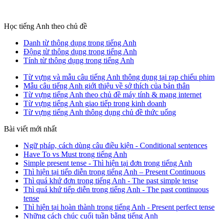
Học tiếng Anh theo chủ đề
Danh từ thông dụng trong tiếng Anh
Động từ thông dụng trong tiếng Anh
Tính từ thông dụng trong tiếng Anh
Từ vựng và mẫu câu tiếng Anh thông dụng tại rạp chiếu phim
Mẫu câu tiếng Anh giới thiệu về sở thích của bản thân
Từ vựng tiếng Anh theo chủ đề máy tính & mạng internet
Từ vựng tiếng Anh giao tiếp trong kinh doanh
Từ vựng tiếng Anh thông dụng chủ đề thức uống
Bài viết mới nhất
Ngữ pháp, cách dùng câu điều kiện - Conditional sentences
Have To vs Must trong tiếng Anh
Simple present tense - Thì hiện tại đơn trong tiếng Anh
Thì hiện tại tiếp diễn trong tiếng Anh – Present Continuous
Thì quá khứ đơn trong tiếng Anh - The past simple tense
Thì quá khứ tiếp diễn trong tiếng Anh - The past continuous
tense
Thì hiện tại hoàn thành trong tiếng Anh - Present perfect tense
Những cách chúc cuối tuần bằng tiếng Anh