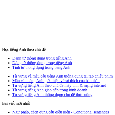
Học tiếng Anh theo chủ đề
Danh từ thông dụng trong tiếng Anh
Động từ thông dụng trong tiếng Anh
Tính từ thông dụng trong tiếng Anh
Từ vựng và mẫu câu tiếng Anh thông dụng tại rạp chiếu phim
Mẫu câu tiếng Anh giới thiệu về sở thích của bản thân
Từ vựng tiếng Anh theo chủ đề máy tính & mạng internet
Từ vựng tiếng Anh giao tiếp trong kinh doanh
Từ vựng tiếng Anh thông dụng chủ đề thức uống
Bài viết mới nhất
Ngữ pháp, cách dùng câu điều kiện - Conditional sentences