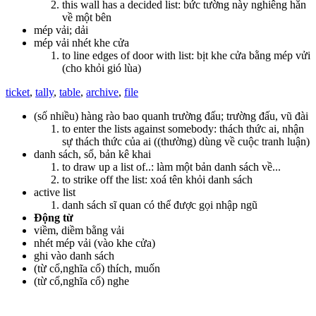
this wall has a decided list: bức tường này nghiêng hẳn
về một bên
mép vải; dải
mép vải nhét khe cửa
to line edges of door with list: bịt khe cửa bằng mép vửi
(cho khỏi gió lùa)
ticket
,
tally
,
table
,
archive
,
file
(số nhiều) hàng rào bao quanh trường đấu; trường đấu, vũ đài
to enter the lists against somebody: thách thức ai, nhận
sự thách thức của ai ((thường) dùng về cuộc tranh luận)
danh sách, sổ, bản kê khai
to draw up a list of..: làm một bản danh sách về...
to strike off the list: xoá tên khỏi danh sách
active list
danh sách sĩ quan có thể được gọi nhập ngũ
Động từ
viềm, diềm bằng vải
nhét mép vải (vào khe cửa)
ghi vào danh sách
(từ cổ,nghĩa cổ) thích, muốn
(từ cổ,nghĩa cổ) nghe