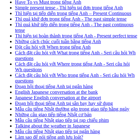
Have To vs Must trong tiếng Anh
Simple present tense - Thì hiện tại đơn trong tiếng Anh
Thì hiện tại tiếp diễn trong tiếng Anh – Present Continuous
Thì quá khứ đơn trong tiếng Anh - The past simple tense
Thì quá khứ tiếp diễn trong tiếng Anh - The past continuous
tense
Thì hiện tại hoàn thành trong tiếng Anh - Present perfect tense
Những cách chúc cuối tuần bằng tiếng Anh
Đặt câu hỏi với When trong tiếng Anh
Cách đặt câu hỏi với What trong tiếng Anh - Seri câu hỏi Wh
questions
Cách đặt câu hỏi với Where trong tiếng Anh - Seri câu hỏi
Wh questions
Cách đặt câu hỏi với Who trong tiếng Anh - Seri câu hỏi Wh
questions
Đoạn hội thoại tiếng Anh tại ngân hàng
English Japanese conversation at the bank
Japanese English conversation at the airport
Đoạn hội thoại tiếng Anh tại sân bay hay sử dụng
Mẫu câu tiếng Nhật thường gặp trong giao tiếp hằng ngày
Những câu giao tiếp tiếng Nhật cơ bản
Mẫu câu tiếng Nhật giao tiếp tại rạp chiếu phim
Talking about the weather in Japanese
Mẫu câu tiếng Nhật giao tiếp tại ngân hàng
Làm sao để nói tiếng anh lưu loát?