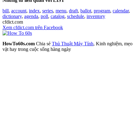
Những từ liên quan với LIST
bill
,
account
,
index
,
series
,
menu
,
draft
,
ballot
,
program
,
calendar
,
dictionary
,
agenda
,
poll
,
catalog
,
schedule
,
inventory
cfdict.com
Xem cfdict.com trên Facebook
HowTo60s.com
Chia sẻ
Thủ Thuật Máy Tính
, Kinh nghiệm, mẹo
vặt hay trong cuộc sống hàng ngày