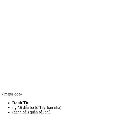
/ˈmætəˌdoɚ/
Danh Từ
người đấu bò (ở Tây-ban-nha)
(đánh bài) quân bài chủ