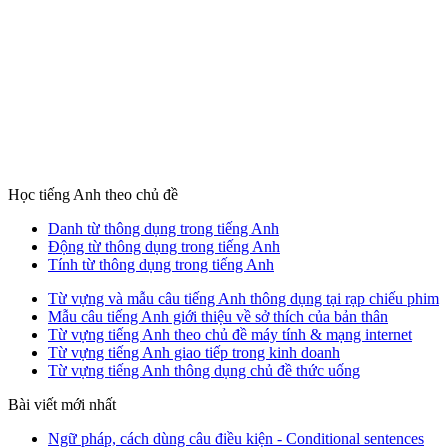
Học tiếng Anh theo chủ đề
Danh từ thông dụng trong tiếng Anh
Động từ thông dụng trong tiếng Anh
Tính từ thông dụng trong tiếng Anh
Từ vựng và mẫu câu tiếng Anh thông dụng tại rạp chiếu phim
Mẫu câu tiếng Anh giới thiệu về sở thích của bản thân
Từ vựng tiếng Anh theo chủ đề máy tính & mạng internet
Từ vựng tiếng Anh giao tiếp trong kinh doanh
Từ vựng tiếng Anh thông dụng chủ đề thức uống
Bài viết mới nhất
Ngữ pháp, cách dùng câu điều kiện - Conditional sentences