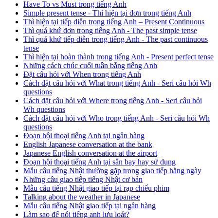
Have To vs Must trong tiếng Anh
Simple present tense - Thì hiện tại đơn trong tiếng Anh
Thì hiện tại tiếp diễn trong tiếng Anh – Present Continuous
Thì quá khứ đơn trong tiếng Anh - The past simple tense
Thì quá khứ tiếp diễn trong tiếng Anh - The past continuous
tense
Thì hiện tại hoàn thành trong tiếng Anh - Present perfect tense
Những cách chúc cuối tuần bằng tiếng Anh
Đặt câu hỏi với When trong tiếng Anh
Cách đặt câu hỏi với What trong tiếng Anh - Seri câu hỏi Wh
questions
Cách đặt câu hỏi với Where trong tiếng Anh - Seri câu hỏi
Wh questions
Cách đặt câu hỏi với Who trong tiếng Anh - Seri câu hỏi Wh
questions
Đoạn hội thoại tiếng Anh tại ngân hàng
English Japanese conversation at the bank
Japanese English conversation at the airport
Đoạn hội thoại tiếng Anh tại sân bay hay sử dụng
Mẫu câu tiếng Nhật thường gặp trong giao tiếp hằng ngày
Những câu giao tiếp tiếng Nhật cơ bản
Mẫu câu tiếng Nhật giao tiếp tại rạp chiếu phim
Talking about the weather in Japanese
Mẫu câu tiếng Nhật giao tiếp tại ngân hàng
Làm sao để nói tiếng anh lưu loát?