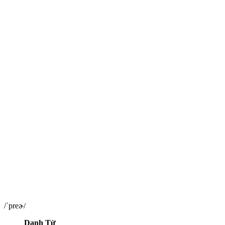
/ˈpreɚ/
Danh Từ