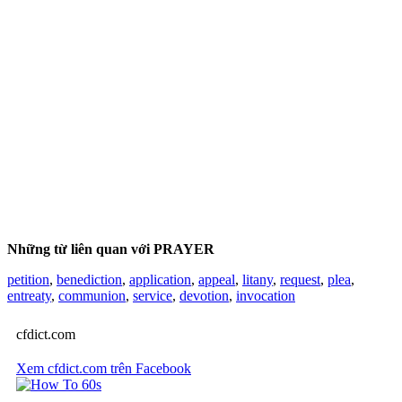
Những từ liên quan với PRAYER
petition
,
benediction
,
application
,
appeal
,
litany
,
request
,
plea
,
entreaty
,
communion
,
service
,
devotion
,
invocation
cfdict.com
Xem cfdict.com trên Facebook