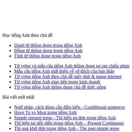
Học tiếng Anh theo chủ đề
Danh từ thông dụng trong tiếng Anh
Động từ thông dụng trong tiếng Anh
Tính từ thông dụng trong tiếng Anh
Từ vựng và mẫu câu tiếng Anh thông dụng tại rạp chiếu phim
Mẫu câu tiếng Anh giới thiệu về sở thích của bản thân
Từ vựng tiếng Anh theo chủ đề máy tính & mạng internet
Từ vựng tiếng Anh giao tiếp trong kinh doanh
Từ vựng tiếng Anh thông dụng chủ đề thức uống
Bài viết mới nhất
Ngữ pháp, cách dùng câu điều kiện - Conditional sentences
Have To vs Must trong tiếng Anh
Simple present tense - Thì hiện tại đơn trong tiếng Anh
Thì hiện tại tiếp diễn trong tiếng Anh – Present Continuous
Thì quá khứ đơn trong tiếng Anh - The past simple tense