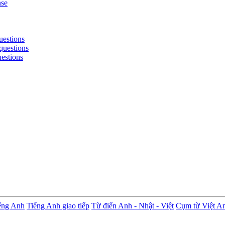
nse
uestions
questions
uestions
ếng Anh
Tiếng Anh giao tiếp
Từ điển Anh - Nhật - Việt
Cụm từ Việt A