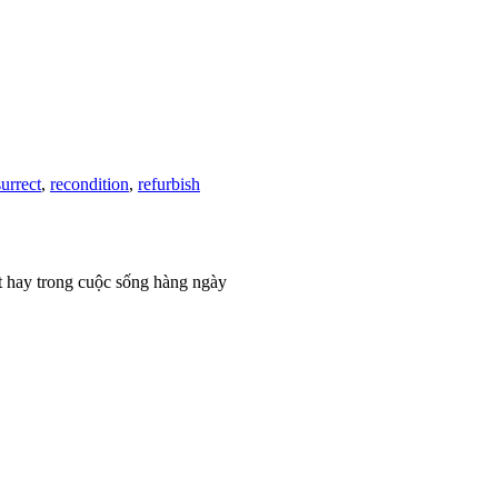
surrect
,
recondition
,
refurbish
t hay trong cuộc sống hàng ngày