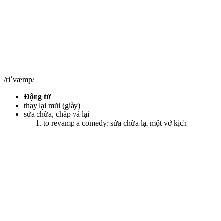
/riˈvæmp/
Động từ
thay lại mũi (giày)
sửa chữa, chắp vá lại
to revamp a comedy: sửa chữa lại một vở kịch