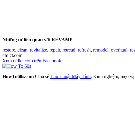
Những từ liên quan với REVAMP
restore
,
clean
,
revitalize
,
repair
,
retread
,
refresh
,
remodel
,
overhaul
,
re
cfdict.com
Xem cfdict.com trên Facebook
HowTo60s.com
Chia sẻ
Thủ Thuật Máy Tính
, Kinh nghiệm, mẹo vặ