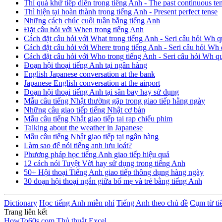
Thì quá khứ tiếp diễn trong tiếng Anh - The past continuous te
Thì hiện tại hoàn thành trong tiếng Anh - Present perfect tense
Những cách chúc cuối tuần bằng tiếng Anh
Đặt câu hỏi với When trong tiếng Anh
Cách đặt câu hỏi với What trong tiếng Anh - Seri câu hỏi Wh q
Cách đặt câu hỏi với Where trong tiếng Anh - Seri câu hỏi Wh 
Cách đặt câu hỏi với Who trong tiếng Anh - Seri câu hỏi Wh q
Đoạn hội thoại tiếng Anh tại ngân hàng
English Japanese conversation at the bank
Japanese English conversation at the airport
Đoạn hội thoại tiếng Anh tại sân bay hay sử dụng
Mẫu câu tiếng Nhật thường gặp trong giao tiếp hằng ngày
Những câu giao tiếp tiếng Nhật cơ bản
Mẫu câu tiếng Nhật giao tiếp tại rạp chiếu phim
Talking about the weather in Japanese
Mẫu câu tiếng Nhật giao tiếp tại ngân hàng
Làm sao để nói tiếng anh lưu loát?
Phương pháp học tiếng Anh giao tiếp hiệu quả
12 cách nói Tuyệt Vời hay sử dụng trong tiếng Anh
50+ Hội thoại Tiếng Anh giao tiếp thông dụng hàng ngày
30 đoạn hội thoại ngắn giữa bố mẹ và trẻ bằng tiếng Anh
Dictionary
Học tiếng Anh miễn phí
Tiếng Anh theo chủ đề
Cụm từ ti
Trang liên kết
HowTo60s.com
Thủ thuật Excel