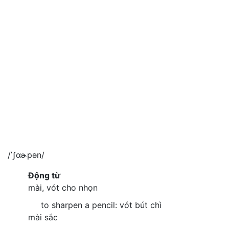
/ˈʃɑɚpən/
Động từ
mài, vót cho nhọn
to sharpen a pencil: vót bút chì
mài sắc