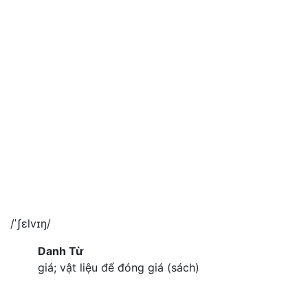
/ˈʃɛlvɪŋ/
Danh Từ
giá; vật liệu để đóng giá (sách)