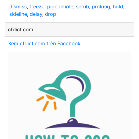
dismiss
,
freeze
,
pigeonhole
,
scrub
,
prolong
,
hold
,
sideline
,
delay
,
drop
cfdict.com
Xem cfdict.com trên Facebook