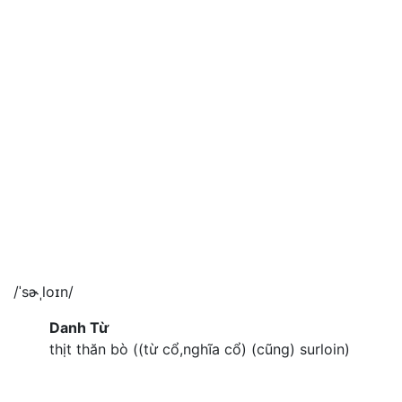
/ˈsɚˌloɪn/
Danh Từ
thịt thăn bò ((từ cổ,nghĩa cổ) (cũng) surloin)