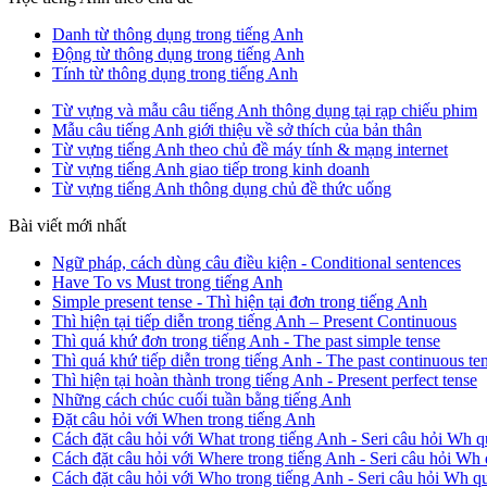
Danh từ thông dụng trong tiếng Anh
Động từ thông dụng trong tiếng Anh
Tính từ thông dụng trong tiếng Anh
Từ vựng và mẫu câu tiếng Anh thông dụng tại rạp chiếu phim
Mẫu câu tiếng Anh giới thiệu về sở thích của bản thân
Từ vựng tiếng Anh theo chủ đề máy tính & mạng internet
Từ vựng tiếng Anh giao tiếp trong kinh doanh
Từ vựng tiếng Anh thông dụng chủ đề thức uống
Bài viết mới nhất
Ngữ pháp, cách dùng câu điều kiện - Conditional sentences
Have To vs Must trong tiếng Anh
Simple present tense - Thì hiện tại đơn trong tiếng Anh
Thì hiện tại tiếp diễn trong tiếng Anh – Present Continuous
Thì quá khứ đơn trong tiếng Anh - The past simple tense
Thì quá khứ tiếp diễn trong tiếng Anh - The past continuous te
Thì hiện tại hoàn thành trong tiếng Anh - Present perfect tense
Những cách chúc cuối tuần bằng tiếng Anh
Đặt câu hỏi với When trong tiếng Anh
Cách đặt câu hỏi với What trong tiếng Anh - Seri câu hỏi Wh q
Cách đặt câu hỏi với Where trong tiếng Anh - Seri câu hỏi Wh 
Cách đặt câu hỏi với Who trong tiếng Anh - Seri câu hỏi Wh q