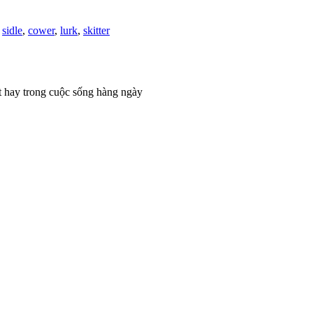
,
sidle
,
cower
,
lurk
,
skitter
t hay trong cuộc sống hàng ngày