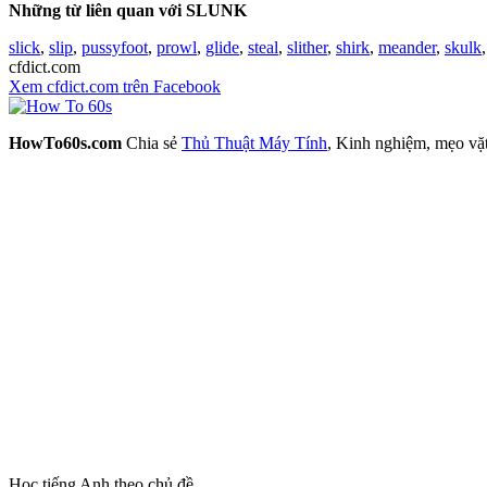
Những từ liên quan với SLUNK
slick
,
slip
,
pussyfoot
,
prowl
,
glide
,
steal
,
slither
,
shirk
,
meander
,
skulk
cfdict.com
Xem cfdict.com trên Facebook
HowTo60s.com
Chia sẻ
Thủ Thuật Máy Tính
, Kinh nghiệm, mẹo vặ
Học tiếng Anh theo chủ đề