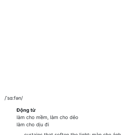
/ˈsɑːfən/
Động từ
làm cho mềm, làm cho dẻo
làm cho dịu đi
curtains that soften the light: màn che ánh