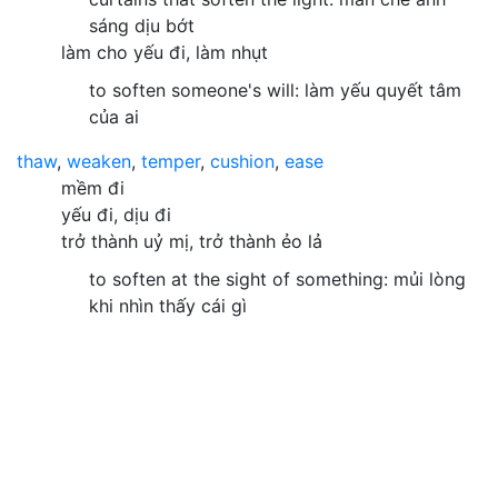
sáng dịu bớt
làm cho yếu đi, làm nhụt
to soften someone's will: làm yếu quyết tâm
của ai
thaw
,
weaken
,
temper
,
cushion
,
ease
mềm đi
yếu đi, dịu đi
trở thành uỷ mị, trở thành ẻo lả
to soften at the sight of something: mủi lòng
khi nhìn thấy cái gì